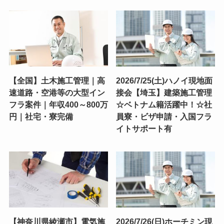
【全国】土木施工管理｜高
2026/7/25(土)ハノイ現地面
速道路・空港等の大型イン
接会【埼玉】建築施工管理
フラ案件｜年収400～800万
☆ベトナム籍活躍中！☆社
円｜社宅・寮完備
員寮・ビザ申請・入国フラ
イトサポート有
【神奈川県綾瀬市】電気施
2026/7/26(日)ホーチミン現