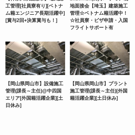
工管理[社員寮有り][ベトナ
地面接会【埼玉】建築施工
ム籍エンジニア長期活躍中]
管理☆ベトナム籍活躍中！
[賞与2回+決算賞与も！]
☆社員寮・ビザ申請・入国
フライトサポート有
【岡山県岡山市】設備施工
【岡山県岡山市】プラント
管理(課長～主任)@中四国
施工管理(課長～主任)[外国
エリア[外国籍活躍企業][土
籍活躍企業][土日休み]
日休み]