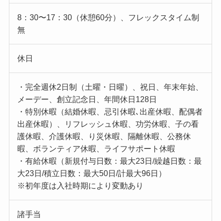
8：30〜17：30（休憩60分）、フレックスタイム制
無
休日
・完全週休2日制（土曜・日曜）、祝日、年末年始、
メーデー、創立記念日、年間休日128日
・特別休暇（結婚休暇、忌引休暇､出産休暇、配偶者
出産休暇）、リフレッシュ休暇、功労休暇、子の看
護休暇、介護休暇、り災休暇、隔離休暇、公務休
暇、ボランティア休暇、ライフサポート休暇
・有給休暇（新規付与日数：最大23日/繰越日数：最
大23日/積立日数：最大50日/計最大96日）
※初年度は入社時期により変動あり
諸手当