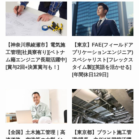
【神奈川県綾瀬市】電気施
【東京】FAE(フィールドア
工管理[社員寮有り][ベトナ
プリケーションエンジニア)
ム籍エンジニア長期活躍中]
スペシャリスト[フレックス
[賞与2回+決算賞与も！]
タイム製][英語を活かせる]
[年間休日129日]
【全国】土木施工管理｜高
【東京都】プラント施工管