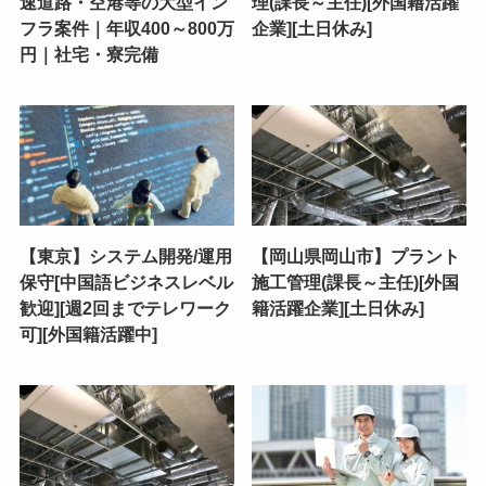
速道路・空港等の大型イン
理(課長～主任)[外国籍活躍
フラ案件｜年収400～800万
企業][土日休み]
円｜社宅・寮完備
【東京】システム開発/運用
【岡山県岡山市】プラント
保守[中国語ビジネスレベル
施工管理(課長～主任)[外国
歓迎][週2回までテレワーク
籍活躍企業][土日休み]
可][外国籍活躍中]