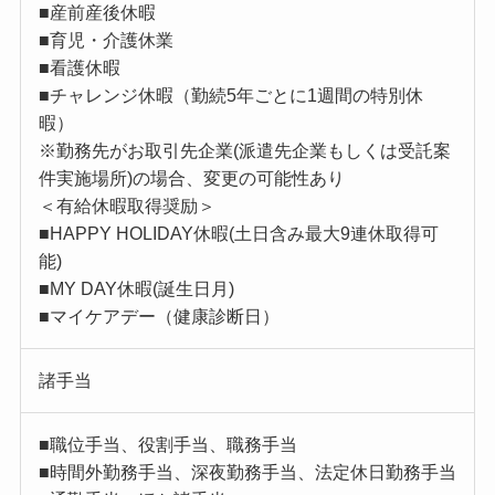
■産前産後休暇
■育児・介護休業
■看護休暇
■チャレンジ休暇（勤続5年ごとに1週間の特別休
暇）
※勤務先がお取引先企業(派遣先企業もしくは受託案
件実施場所)の場合、変更の可能性あり
＜有給休暇取得奨励＞
■HAPPY HOLIDAY休暇(土日含み最大9連休取得可
能)
■MY DAY休暇(誕生日月)
■マイケアデー（健康診断日）
諸手当
■職位手当、役割手当、職務手当
■時間外勤務手当、深夜勤務手当、法定休日勤務手当