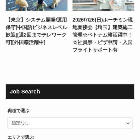
【東京】システム開発/運用
2026/7/26(日)ホーチミン現
保守[中国語ビジネスレベル
地面接会【埼玉】建築施工
歓迎][週2回までテレワーク
管理☆ベトナム籍活躍中！
可][外国籍活躍中]
☆社員寮・ビザ申請・入国
フライトサポート有
Job Search
職種で選ぶ
エリアで選ぶ