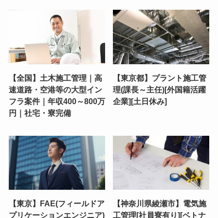
【全国】土木施工管理｜高
【東京都】プラント施工管
速道路・空港等の大型イン
理(課長～主任)[外国籍活躍
フラ案件｜年収400～800万
企業][土日休み]
円｜社宅・寮完備
【東京】FAE(フィールドア
【神奈川県綾瀬市】電気施
プリケーションエンジニア)
工管理[社員寮有り][ベトナ