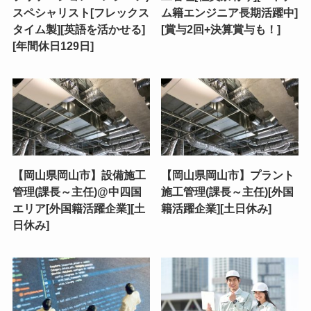
スペシャリスト[フレックス
ム籍エンジニア長期活躍中]
タイム製][英語を活かせる]
[賞与2回+決算賞与も！]
[年間休日129日]
【岡山県岡山市】設備施工
【岡山県岡山市】プラント
管理(課長～主任)@中四国
施工管理(課長～主任)[外国
エリア[外国籍活躍企業][土
籍活躍企業][土日休み]
日休み]