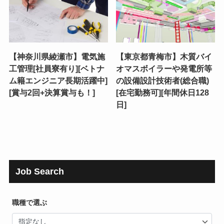
【神奈川県綾瀬市】電気施
【東京都青梅市】木質バイ
工管理[社員寮有り][ベトナ
オマスボイラーや発電所等
ム籍エンジニア長期活躍中]
の設備設計技術者(総合職)
[賞与2回+決算賞与も！]
[在宅勤務可][年間休日128
日]
Job Search
職種で選ぶ