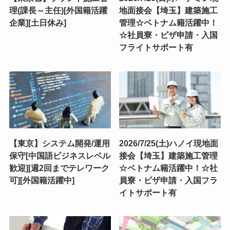
理(課長～主任)[外国籍活躍
地面接会【埼玉】建築施工
企業][土日休み]
管理☆ベトナム籍活躍中！
☆社員寮・ビザ申請・入国
フライトサポート有
【東京】システム開発/運用
2026/7/25(土)ハノイ現地面
保守[中国語ビジネスレベル
接会【埼玉】建築施工管理
歓迎][週2回までテレワーク
☆ベトナム籍活躍中！☆社
可][外国籍活躍中]
員寮・ビザ申請・入国フラ
イトサポート有