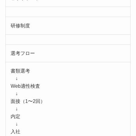
研修制度
選考フロー
書類選考
↓
Web適性検査
↓
面接（1〜2回）
↓
内定
↓
入社