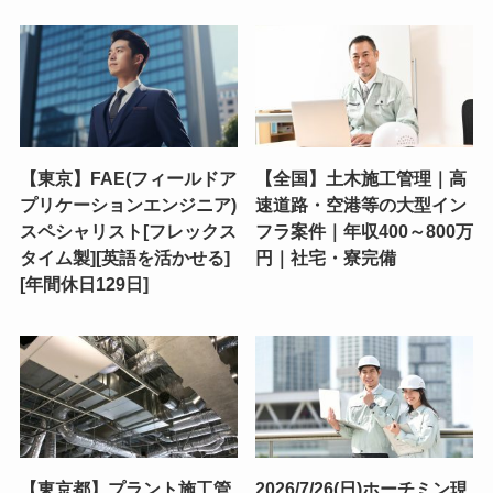
【東京】FAE(フィールドア
【全国】土木施工管理｜高
プリケーションエンジニア)
速道路・空港等の大型イン
スペシャリスト[フレックス
フラ案件｜年収400～800万
タイム製][英語を活かせる]
円｜社宅・寮完備
[年間休日129日]
【東京都】プラント施工管
2026/7/26(日)ホーチミン現