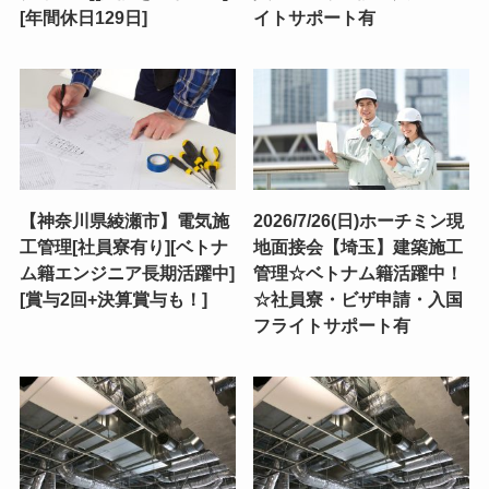
[年間休日129日]
イトサポート有
【神奈川県綾瀬市】電気施
2026/7/26(日)ホーチミン現
工管理[社員寮有り][ベトナ
地面接会【埼玉】建築施工
ム籍エンジニア長期活躍中]
管理☆ベトナム籍活躍中！
[賞与2回+決算賞与も！]
☆社員寮・ビザ申請・入国
フライトサポート有