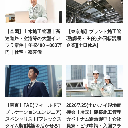
【全国】土木施工管理｜高
【東京都】プラント施工管
速道路・空港等の大型イン
理(課長～主任)[外国籍活躍
フラ案件｜年収400～800万
企業][土日休み]
円｜社宅・寮完備
【東京】FAE(フィールドア
2026/7/25(土)ハノイ現地面
プリケーションエンジニア)
接会【埼玉】建築施工管理
スペシャリスト[フレックス
☆ベトナム籍活躍中！☆社
タイム製][英語を活かせる]
員寮・ビザ申請・入国フラ