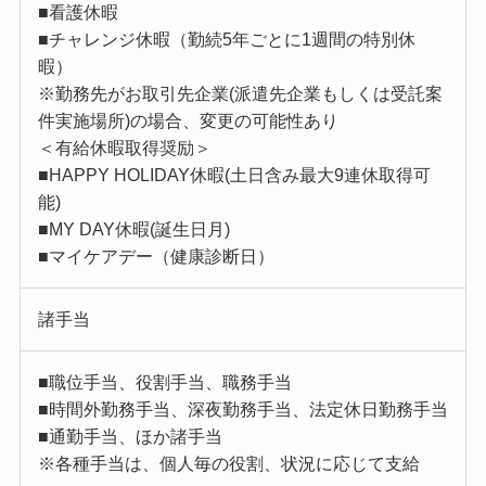
■看護休暇
■チャレンジ休暇（勤続5年ごとに1週間の特別休
暇）
※勤務先がお取引先企業(派遣先企業もしくは受託案
件実施場所)の場合、変更の可能性あり
＜有給休暇取得奨励＞
■HAPPY HOLIDAY休暇(土日含み最大9連休取得可
能)
■MY DAY休暇(誕生日月)
■マイケアデー（健康診断日）
諸手当
■職位手当、役割手当、職務手当
■時間外勤務手当、深夜勤務手当、法定休日勤務手当
■通勤手当、ほか諸手当
※各種手当は、個人毎の役割、状況に応じて支給