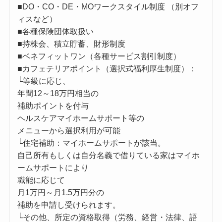
■DO・CO・DE・MOワークスタイル制度 （別オフ
ィスなど）
■各種保険団体取扱い
■持株会、積立貯蓄、財形制度
■ベネフィットワン（各種サービス割引制度）
■カフェテリアポイント（選択式福利厚生制度）：
└等級に応じ、
年間12～18万円相当の
補助ポイントを付与
ヘルスケアマイホームサポート等の
メニューから選択利用が可能
└住宅補助：マイホームサポートが該当。
自己所有もしくは自分名義で借りている家はマイホ
ームサポートにより
職能に応じて
月1万円～月1.5万円分の
補助を申請し受けられます。
└その他、所定の資格取得（労務、経営・法律、語