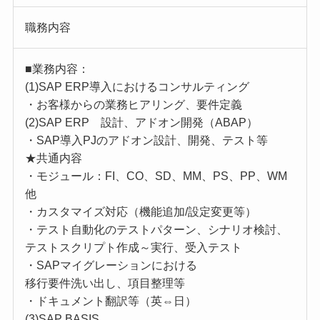
職務内容
■業務内容：
(1)SAP ERP導入におけるコンサルティング
・お客様からの業務ヒアリング、要件定義
(2)SAP ERP 設計、アドオン開発（ABAP）
・SAP導入PJのアドオン設計、開発、テスト等
★共通内容
・モジュール：FI、CO、SD、MM、PS、PP、WM
他
・カスタマイズ対応（機能追加/設定変更等）
・テスト自動化のテストパターン、シナリオ検討、
テストスクリプト作成～実行、受入テスト
・SAPマイグレーションにおける
移行要件洗い出し、項目整理等
・ドキュメント翻訳等（英⇔日）
(3)SAP BASIS