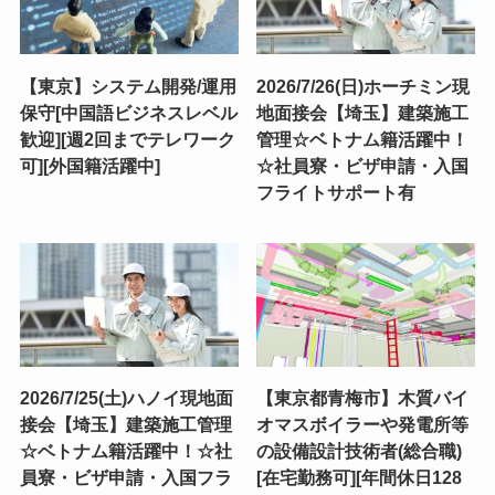
【東京】システム開発/運用
2026/7/26(日)ホーチミン現
保守[中国語ビジネスレベル
地面接会【埼玉】建築施工
歓迎][週2回までテレワーク
管理☆ベトナム籍活躍中！
可][外国籍活躍中]
☆社員寮・ビザ申請・入国
フライトサポート有
2026/7/25(土)ハノイ現地面
【東京都青梅市】木質バイ
接会【埼玉】建築施工管理
オマスボイラーや発電所等
☆ベトナム籍活躍中！☆社
の設備設計技術者(総合職)
員寮・ビザ申請・入国フラ
[在宅勤務可][年間休日128