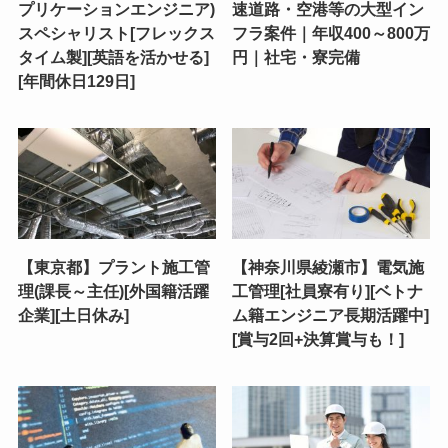
プリケーションエンジニア)
速道路・空港等の大型イン
スペシャリスト[フレックス
フラ案件｜年収400～800万
タイム製][英語を活かせる]
円｜社宅・寮完備
[年間休日129日]
【東京都】プラント施工管
【神奈川県綾瀬市】電気施
理(課長～主任)[外国籍活躍
工管理[社員寮有り][ベトナ
企業][土日休み]
ム籍エンジニア長期活躍中]
[賞与2回+決算賞与も！]