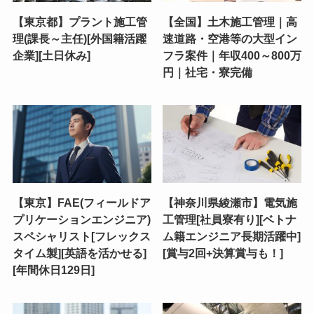
【東京都】プラント施工管
【全国】土木施工管理｜高
理(課長～主任)[外国籍活躍
速道路・空港等の大型イン
企業][土日休み]
フラ案件｜年収400～800万
円｜社宅・寮完備
【東京】FAE(フィールドア
【神奈川県綾瀬市】電気施
プリケーションエンジニア)
工管理[社員寮有り][ベトナ
スペシャリスト[フレックス
ム籍エンジニア長期活躍中]
タイム製][英語を活かせる]
[賞与2回+決算賞与も！]
[年間休日129日]