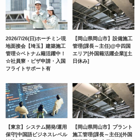
2026/7/26(日)ホーチミン現
【岡山県岡山市】設備施工
地面接会【埼玉】建築施工
管理(課長～主任)@中四国
管理☆ベトナム籍活躍中！
エリア[外国籍活躍企業][土
☆社員寮・ビザ申請・入国
日休み]
フライトサポート有
【東京】システム開発/運用
【岡山県岡山市】プラント
保守[中国語ビジネスレベル
施工管理(課長～主任)[外国