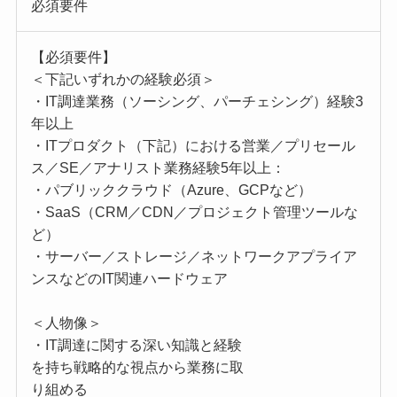
必須要件
【必須要件】
＜下記いずれかの経験必須＞
・IT調達業務（ソーシング、パーチェシング）経験3
年以上
・ITプロダクト（下記）における営業／プリセール
ス／SE／アナリスト業務経験5年以上：
・パブリッククラウド（Azure、GCPなど）
・SaaS（CRM／CDN／プロジェクト管理ツールな
ど）
・サーバー／ストレージ／ネットワークアプライア
ンスなどのIT関連ハードウェア
＜人物像＞
・IT調達に関する深い知識と経験
を持ち戦略的な視点から業務に取
り組める