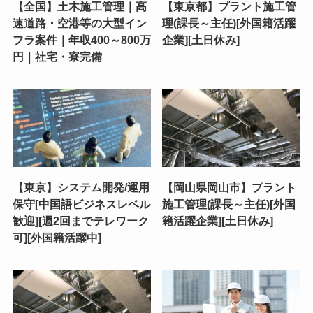
【全国】土木施工管理｜高
【東京都】プラント施工管
速道路・空港等の大型イン
理(課長～主任)[外国籍活躍
フラ案件｜年収400～800万
企業][土日休み]
円｜社宅・寮完備
【東京】システム開発/運用
【岡山県岡山市】プラント
保守[中国語ビジネスレベル
施工管理(課長～主任)[外国
歓迎][週2回までテレワーク
籍活躍企業][土日休み]
可][外国籍活躍中]