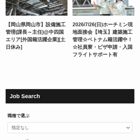
【岡山県岡山市】設備施工
2026/7/26(日)ホーチミン現
管理(課長～主任)@中四国
地面接会【埼玉】建築施工
エリア[外国籍活躍企業][土
管理☆ベトナム籍活躍中！
日休み]
☆社員寮・ビザ申請・入国
フライトサポート有
Job Search
職種で選ぶ