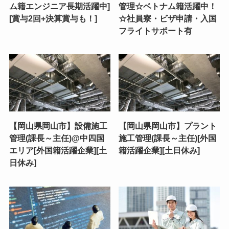
ム籍エンジニア長期活躍中]
管理☆ベトナム籍活躍中！
[賞与2回+決算賞与も！]
☆社員寮・ビザ申請・入国
フライトサポート有
【岡山県岡山市】設備施工
【岡山県岡山市】プラント
管理(課長～主任)@中四国
施工管理(課長～主任)[外国
エリア[外国籍活躍企業][土
籍活躍企業][土日休み]
日休み]