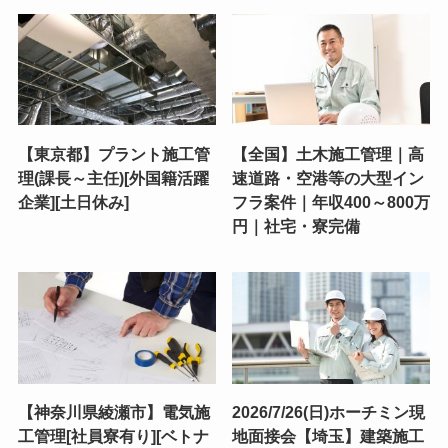
【東京都】プラント施工管
【全国】土木施工管理｜高
理(課長～主任)[外国籍活躍
速道路・空港等の大型イン
企業][土日休み]
フラ案件｜年収400～800万
円｜社宅・寮完備
【神奈川県綾瀬市】電気施
2026/7/26(日)ホーチミン現
工管理[社員寮有り][ベトナ
地面接会【埼玉】建築施工