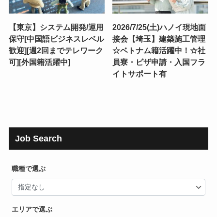
【東京】システム開発/運用
2026/7/25(土)ハノイ現地面
保守[中国語ビジネスレベル
接会【埼玉】建築施工管理
歓迎][週2回までテレワーク
☆ベトナム籍活躍中！☆社
可][外国籍活躍中]
員寮・ビザ申請・入国フラ
イトサポート有
Job Search
職種で選ぶ
エリアで選ぶ