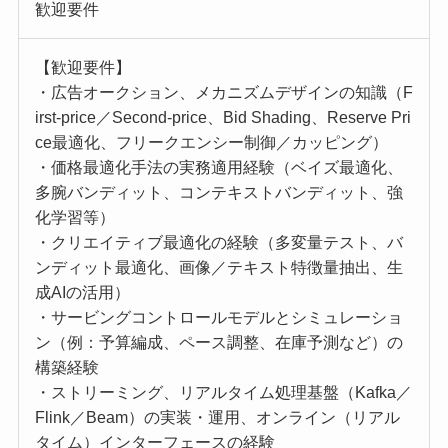
歓迎要件
【歓迎要件】
・広告オークション、メカニズムデザインの知識（F
irst-price／Second-price、Bid Shading、Reserve Pri
ce最適化、フリークエンシー制御／カッピング）
・価格最適化手法の実務適用経験（ベイズ最適化、
多腕バンディット、コンテキストバンディット、強
化学習等）
・クリエイティブ最適化の経験（多変量テスト、バ
ンディット最適化、画像／テキスト特徴量抽出、生
成AIの活用）
・サービングコントロールモデルとシミュレーショ
ン（例：予算編成、ペース調整、在庫予測など）の
構築経験
・ストリーミング、リアルタイム処理基盤（Kafka／
Flink／Beam）の実装・運用、オンライン（リアル
タイム）インターフェースの経験