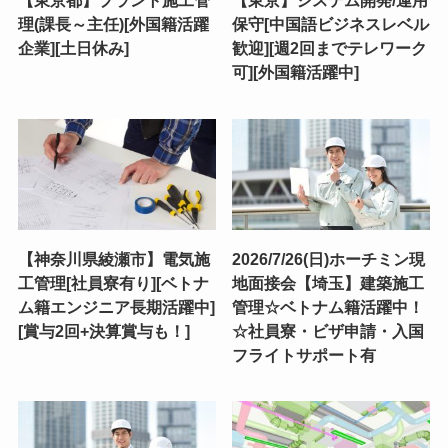
【東京都】プラント施工管
【東京】システム開発/運用
理(課長～主任)[外国籍活躍
保守[中国語ビジネスレベル
企業][土日休み]
歓迎][週2回までテレワーク
可][外国籍活躍中]
【神奈川県綾瀬市】電気施
2026/7/26(日)ホーチミン現
工管理[社員寮有り][ベトナ
地面接会【埼玉】建築施工
ム籍エンジニア長期活躍中]
管理☆ベトナム籍活躍中！
[賞与2回+決算賞与も！]
☆社員寮・ビザ申請・入国
フライトサポート有