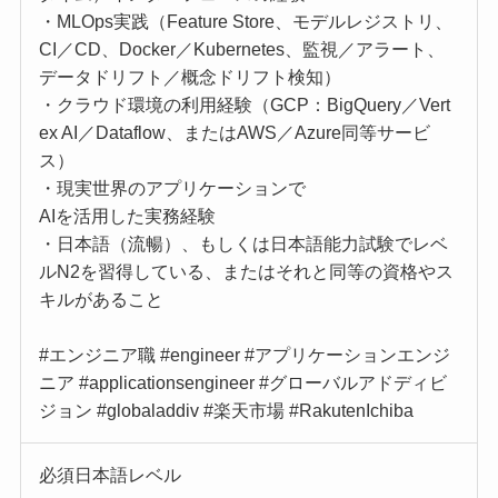
・MLOps実践（Feature Store、モデルレジストリ、
CI／CD、Docker／Kubernetes、監視／アラート、
データドリフト／概念ドリフト検知）
・クラウド環境の利用経験（GCP：BigQuery／Vert
ex AI／Dataflow、またはAWS／Azure同等サービ
ス）
・現実世界のアプリケーションで
AIを活用した実務経験
・日本語（流暢）、もしくは日本語能力試験でレベ
ルN2を習得している、またはそれと同等の資格やス
キルがあること
#エンジニア職 #engineer #アプリケーションエンジ
ニア #applicationsengineer #グローバルアドディビ
ジョン #globaladdiv #楽天市場 #RakutenIchiba
必須日本語レベル