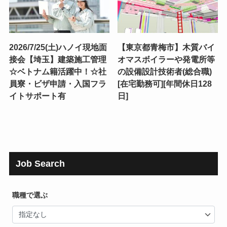
2026/7/25(土)ハノイ現地面
【東京都青梅市】木質バイ
接会【埼玉】建築施工管理
オマスボイラーや発電所等
☆ベトナム籍活躍中！☆社
の設備設計技術者(総合職)
員寮・ビザ申請・入国フラ
[在宅勤務可][年間休日128
イトサポート有
日]
Job Search
職種で選ぶ