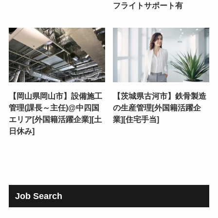
フライトサポート有
【岡山県岡山市】設備施工
【茨城県古河市】鉄骨製造
管理(課長～主任)@中四国
の生産管理[外国籍活躍企
エリア[外国籍活躍企業][土
業][住宅手当]
日休み]
Job Search