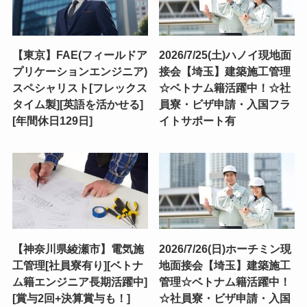
【東京】FAE(フィールドア
2026/7/25(土)ハノイ現地面
プリケーションエンジニア)
接会【埼玉】建築施工管理
スペシャリスト[フレックス
☆ベトナム籍活躍中！☆社
タイム製][英語を活かせる]
員寮・ビザ申請・入国フラ
[年間休日129日]
イトサポート有
【神奈川県綾瀬市】電気施
2026/7/26(日)ホーチミン現
工管理[社員寮有り][ベトナ
地面接会【埼玉】建築施工
ム籍エンジニア長期活躍中]
管理☆ベトナム籍活躍中！
[賞与2回+決算賞与も！]
☆社員寮・ビザ申請・入国