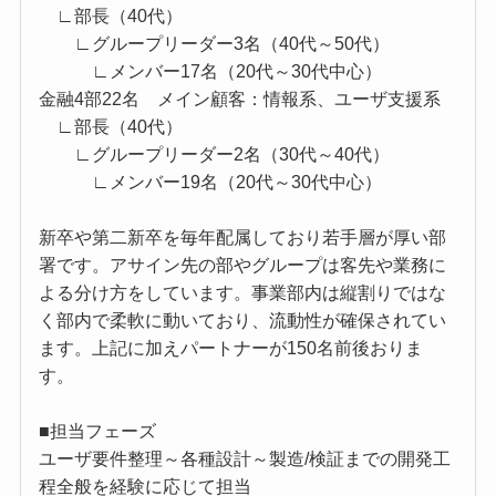
∟部長（40代）
∟グループリーダー3名（40代～50代）
∟メンバー17名（20代～30代中心）
金融4部22名 メイン顧客：情報系、ユーザ支援系
∟部長（40代）
∟グループリーダー2名（30代～40代）
∟メンバー19名（20代～30代中心）
新卒や第二新卒を毎年配属しており若手層が厚い部
署です。アサイン先の部やグループは客先や業務に
よる分け方をしています。事業部内は縦割りではな
く部内で柔軟に動いており、流動性が確保されてい
ます。上記に加えパートナーが150名前後おりま
す。
■担当フェーズ
ユーザ要件整理～各種設計～製造/検証までの開発工
程全般を経験に応じて担当