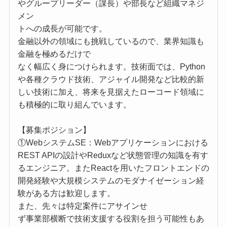
やグループリーダー（課長）や部長など組織マネジ
メン
トへの成長が可能です。
金融以外の領域にも挑戦しているので、業界知識も
金融を極めるだけで
なく幅広く身につけられます。技術面では、Python
や各種クラウド技術、アジャイル開発など比較的新
しい技術に加え、将来を見据えたローコード領域に
も積極的に取り組んでいます。
【募集ポジション】
①WebシステムSE：Webアプリケーションにおける
REST APIの設計やReduxなど状態管理の知識を有す
るエンジニア。またReactを用いたフロントエンドの
開発経験や大規模システムのモダナイゼーション経
験がある方は歓迎します。
また、先々は特定案件にアサインせ
ず事業部横断で技術支援する役割を担う可能性もあ