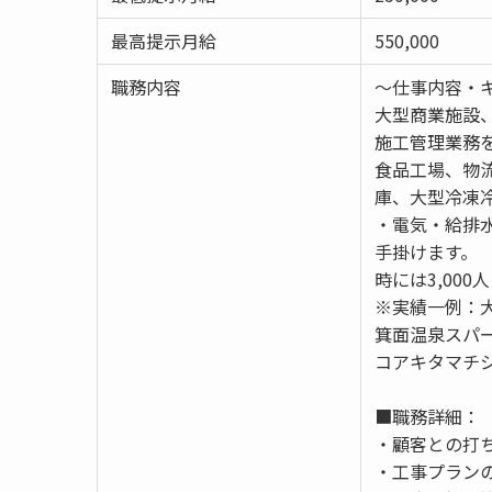
最高提示月給
550,000
職務内容
～仕事内容・
大型商業施設
施工管理業務
食品工場、物
庫、大型冷凍
・電気・給排
手掛けます。
時には3,00
※実績一例：
箕面温泉スパ
コアキタマチ
■職務詳細：
・顧客との打
・工事プラン