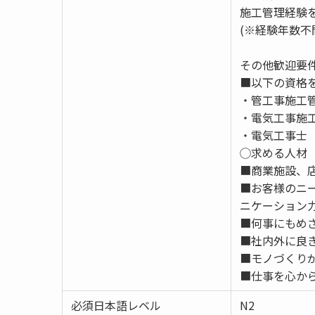
施工管理経験
(※経験年数不
その他歓迎要
■以下の資格
・管工事施工
・電気工事施
・電気工事士
◯求める人材
■商業施設、
■お客様のニ
ニケーション
■何事にもめ
■社内外に良
■モノづくり
■仕事を心か
必須日本語レベル
N2