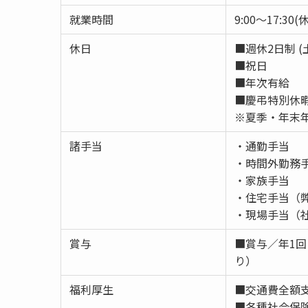
就業時間
9:00～17:3
休日
■週休2日制 
■祝日
■年次有給
■慶弔特別休
※夏季・年末
諸手当
・通勤手当
・時間外勤務
・家族手当
・住宅手当（
・現場手当（
賞与
■賞与／年1
り）
福利厚生
■交通費全額
■各種社会保