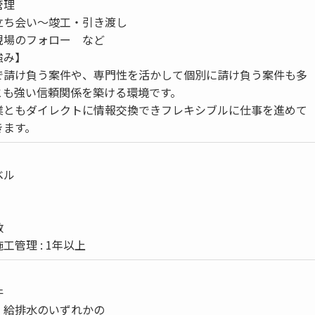
管理
立ち会い～竣工・引き渡し
現場のフォロー など
強み】
で請け負う案件や、専門性を活かして個別に請け負う案件も多
とも強い信頼関係を築ける環境です。
業ともダイレクトに情報交換できフレキシブルに仕事を進めて
きます。
ベル
数
工管理 : 1年以上
件
・給排水のいずれかの