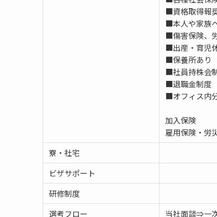
■資格取得報
■本人や家族
■傷害保険、
■出産・育児
■保養所あり
■社員持株会
■退職金制度
■オフィス内
加入保険
雇用保険・労
寮・社宅
ビザサポート
研修制度
選考フロー
当社面談⇒一次