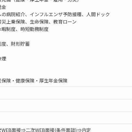
奨金
への病院紹介、インフルエンザ予防接種、人間ドック
労災上乗保険、生命保険、教育ローン
休暇制度、時短勤務制度
制度、財形貯蓄
分煙
災保険・健康保険・厚生年金保険
WEB面接⇒二次WEB面接(条件面談)⇒内定