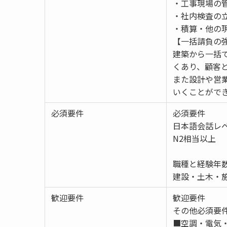
・工事現場の
・社内検査の
・積算・他の
【一括請負の
建築から一括
くあり、顧客
また設計や営
いくことがで
必須要件
必須要件
日本語会話レ
N2相当以上
職種と経験年
建設・土木・施
歓迎要件
歓迎要件
その他必須要
■空調・電気