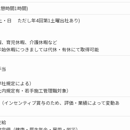
0(休憩時間1時間)
(土・日 ただし年4回第1土曜出社あり)
暇、育児休暇、介護休暇など
年始休暇につきましては代休・有休にて取得可能
手当
弊社規定による）
社内規定有・若手施工管理職対象）
回（インセンティブ賞与のため、評価・業績によって変動あ
支給
険完備（健康・厚生年金・雇用・労災）