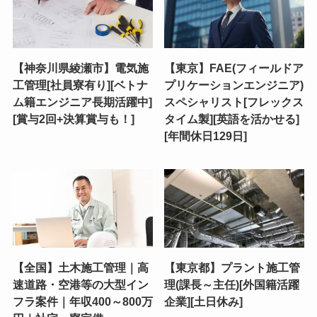
【神奈川県綾瀬市】電気施
【東京】FAE(フィールドア
工管理[社員寮有り][ベトナ
プリケーションエンジニア)
ム籍エンジニア長期活躍中]
スペシャリスト[フレックス
[賞与2回+決算賞与も！]
タイム製][英語を活かせる]
[年間休日129日]
【全国】土木施工管理｜高
【東京都】プラント施工管
速道路・空港等の大型イン
理(課長～主任)[外国籍活躍
フラ案件｜年収400～800万
企業][土日休み]