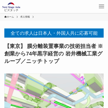
ビズタッチ
ホーム
求人情報
全ての求人は日本人・外国人共に応募可能
【東京】 膜分離装置事業の技術担当者 ※
創業から74年黒字経営の 岩井機械工業グ
ループ／ニッチトップ