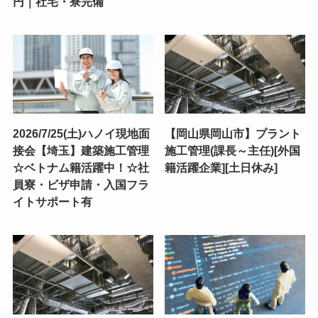
円｜社宅・寮完備
2026/7/25(土)ハノイ現地面
【岡山県岡山市】プラント
接会【埼玉】建築施工管理
施工管理(課長～主任)[外国
☆ベトナム籍活躍中！☆社
籍活躍企業][土日休み]
員寮・ビザ申請・入国フラ
イトサポート有