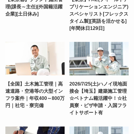
理(課長～主任)[外国籍活躍
プリケーションエンジニア)
企業][土日休み]
スペシャリスト[フレックス
タイム製][英語を活かせる]
[年間休日129日]
【全国】土木施工管理｜高
2026/7/25(土)ハノイ現地面
速道路・空港等の大型イン
接会【埼玉】建築施工管理
フラ案件｜年収400～800万
☆ベトナム籍活躍中！☆社
円｜社宅・寮完備
員寮・ビザ申請・入国フラ
イトサポート有