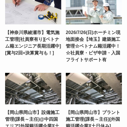
【神奈川県綾瀬市】電気施
2026/7/26(日)ホーチミン現
工管理[社員寮有り][ベトナ
地面接会【埼玉】建築施工
ム籍エンジニア長期活躍中]
管理☆ベトナム籍活躍中！
[賞与2回+決算賞与も！]
☆社員寮・ビザ申請・入国
フライトサポート有
【岡山県岡山市】設備施工
【岡山県岡山市】プラント
管理(課長～主任)@中四国
施工管理(課長～主任)[外国
エリア[外国籍活躍企業][土
籍活躍企業][土日休み]