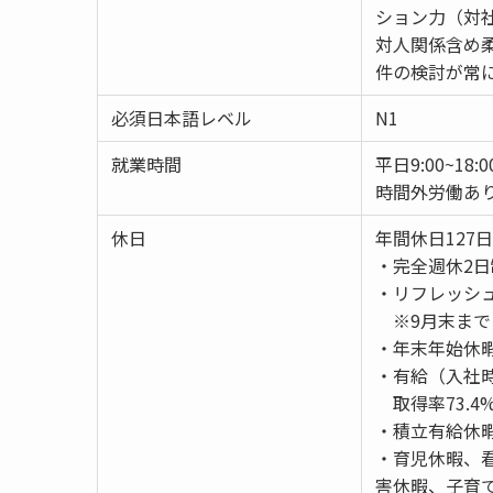
ション力（対
対人関係含め
件の検討が常
必須日本語レベル
N1
就業時間
平日9:00~1
時間外労働あり
休日
年間休日127日(
・完全週休2
・リフレッシ
※9月末まで
・年末年始休
・有給（入社時
取得率73.4
・積立有給休暇
・育児休暇、
害休暇、子育