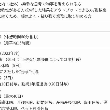
社内・社外）/柔軟な思考で物事を考えられる方
柔軟性がある方/分析した結果をアウトプットできる方/複数案
に続くため、根気よく・粘り強く業務に取り組める方
8:00（休憩時間60分含む）
（月平均15時間）
2023年度)
日制（休日は土日祝/配属部署によっては出社有）
ュ休暇（5日）
に入社した社員に付与
暇（5日）
10日付与。勤続1年経過後の20日付与）
%
（最大40日）
看護休暇、介護休暇、結婚休暇、産前産後休暇、慶弔休暇、災
て応援休暇、ペット忌引休暇