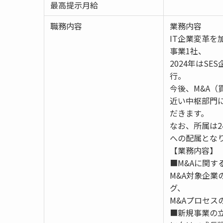
最高提示月給
職務内容
業務内容
IT企業変革を
事業1社、
2024年はS
行。
今後、M&A
近い中枢部門
だきます。
なお、所属は2
への配属とな
【業務内容】
■M&Aに関
M&A対象企
グ、
M&Aプロセス
■新規事業の