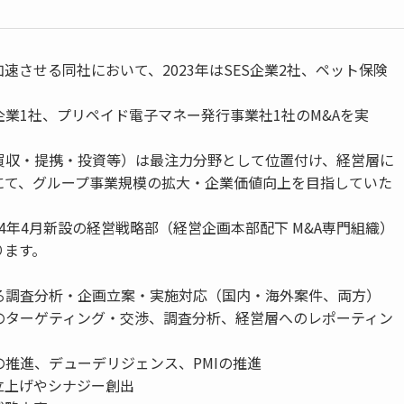
加速させる同社において、2023年はSES企業2社、ペット保険
ES企業1社、プリペイド電子マネー発行事業社1社のM&Aを実
（買収・提携・投資等）は最注力分野として位置付け、経営層に
にて、グループ事業規模の拡大・企業価値向上を目指していた
4年4月新設の経営戦略部（経営企画本部配下 M&A専門組織）
ります。
する調査分析・企画立案・実施対応（国内・海外案件、両方）
業のターゲティング・交渉、調査分析、経営層へのレポーティン
の推進、デューデリジェンス、PMIの推進
立上げやシナジー創出