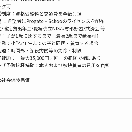
ーク可
援制度：資格受験料と交通費を全額負担
：希望者にProgate・Schooのライセンスを配布
/確定拠出年金/職場積立NISA/財形貯蓄/共済会 等
度：子が1歳に達するまで（最長2歳まで延長可）
勤務：小学3年生までの子と同居・養育する場合
関連：時間外・深夜労働等の免除・制限
補助：「最大35,000円／回」の範囲で補助あり
ンザ予防接種補助：本人および被扶養者の費用を負担
種社会保険完備