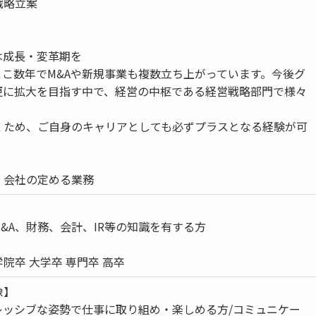
戦略立案
は成長・変革期を
ここ数年でM&Aや新規事業も複数立ち上がっています。今後グ
更に拡大を目指す中で、経営の中枢である経営戦略部門で様々
くため、ご自身のキャリアとしても必ずプラスとなる経験が可
）会社の定める業務
&A、財務、会計、IR等の知識を有する方
院卒 大学卒 専門卒 高卒
像】
レッシブな姿勢で仕事に取り組め・楽しめる方/コミュニケー