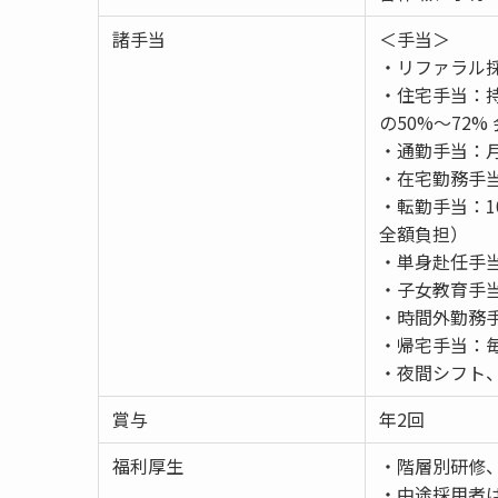
諸手当
＜手当＞
・リファラル採
・住宅手当：持
の50%〜72%
・通勤手当：月
・在宅勤務手当：
・転勤手当：10
全額負担）
・単身赴任手当：
・子女教育手当
・時間外勤務
・帰宅手当：
・夜間シフト、
賞与
年2回
福利厚生
・階層別研修
・中途採用者