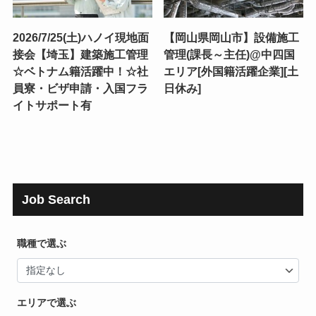
2026/7/25(土)ハノイ現地面
【岡山県岡山市】設備施工
接会【埼玉】建築施工管理
管理(課長～主任)@中四国
☆ベトナム籍活躍中！☆社
エリア[外国籍活躍企業][土
員寮・ビザ申請・入国フラ
日休み]
イトサポート有
Job Search
職種で選ぶ
エリアで選ぶ