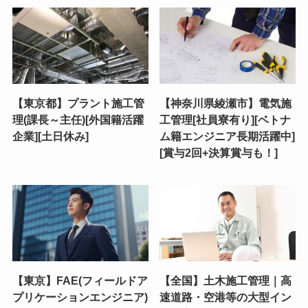
【東京都】プラント施工管
【神奈川県綾瀬市】電気施
理(課長～主任)[外国籍活躍
工管理[社員寮有り][ベトナ
企業][土日休み]
ム籍エンジニア長期活躍中]
[賞与2回+決算賞与も！]
【東京】FAE(フィールドア
【全国】土木施工管理｜高
プリケーションエンジニア)
速道路・空港等の大型イン