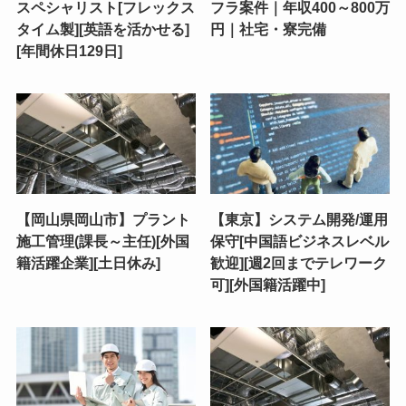
スペシャリスト[フレックス
フラ案件｜年収400～800万
タイム製][英語を活かせる]
円｜社宅・寮完備
[年間休日129日]
【岡山県岡山市】プラント
【東京】システム開発/運用
施工管理(課長～主任)[外国
保守[中国語ビジネスレベル
籍活躍企業][土日休み]
歓迎][週2回までテレワーク
可][外国籍活躍中]