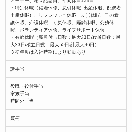
メーデー、創立記念日、年間休日128日
・特別休暇（結婚休暇、忌引休暇､出産休暇、配偶者
出産休暇）、リフレッシュ休暇、功労休暇、子の看
護休暇、介護休暇、り災休暇、隔離休暇、公務休
暇、ボランティア休暇、ライフサポート休暇
・有給休暇（新規付与日数：最大23日/繰越日数：最
大23日/積立日数：最大50日/計最大96日）
※初年度は入社時期により変動あり
諸手当
役職・役付手当
家族手当
時間外手当
賞与