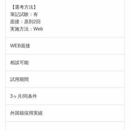
【選考方法】
筆記試験：有
面接：原則2回
実施方法：Web
WEB面接
相談可能
試用期間
3ヶ⽉/同条件
外国籍採用実績