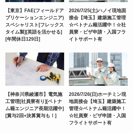
【東京】FAE(フィールドア
2026/7/25(土)ハノイ現地面
プリケーションエンジニア)
接会【埼玉】建築施工管理
スペシャリスト[フレックス
☆ベトナム籍活躍中！☆社
タイム製][英語を活かせる]
員寮・ビザ申請・入国フラ
[年間休日129日]
イトサポート有
【神奈川県綾瀬市】電気施
2026/7/26(日)ホーチミン現
工管理[社員寮有り][ベトナ
地面接会【埼玉】建築施工
ム籍エンジニア長期活躍中]
管理☆ベトナム籍活躍中！
[賞与2回+決算賞与も！]
☆社員寮・ビザ申請・入国
フライトサポート有