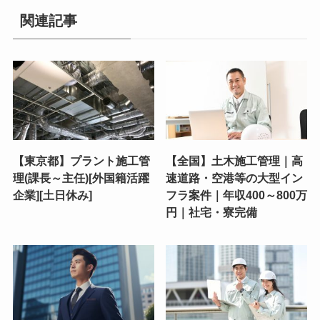
関連記事
【東京都】プラント施工管
【全国】土木施工管理｜高
理(課長～主任)[外国籍活躍
速道路・空港等の大型イン
企業][土日休み]
フラ案件｜年収400～800万
円｜社宅・寮完備