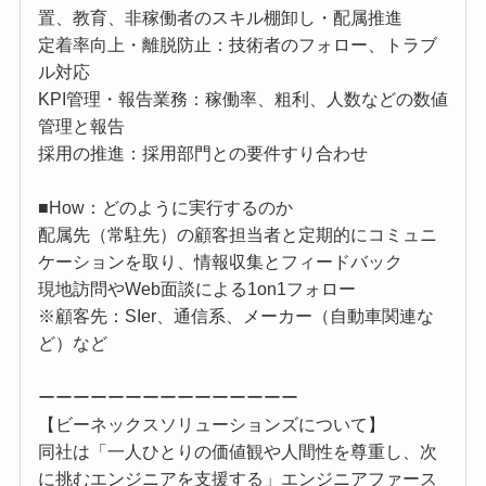
置、教育、非稼働者のスキル棚卸し・配属推進
定着率向上・離脱防止：技術者のフォロー、トラブ
ル対応
KPI管理・報告業務：稼働率、粗利、人数などの数値
管理と報告
採用の推進：採用部門との要件すり合わせ
■How：どのように実行するのか
配属先（常駐先）の顧客担当者と定期的にコミュニ
ケーションを取り、情報収集とフィードバック
現地訪問やWeb面談による1on1フォロー
※顧客先：SIer、通信系、メーカー（自動車関連な
ど）など
ーーーーーーーーーーーーーーー
【ビーネックスソリューションズについて】
同社は「一人ひとりの価値観や人間性を尊重し、次
に挑むエンジニアを支援する」エンジニアファース