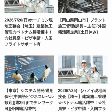
2026/7/26(日)ホーチミン現
【岡山県岡山市】プラント
地面接会【埼玉】建築施工
施工管理(課長～主任)[外国
管理☆ベトナム籍活躍中！
籍活躍企業][土日休み]
☆社員寮・ビザ申請・入国
フライトサポート有
【東京】システム開発/運用
2026/7/25(土)ハノイ現地面
保守[中国語ビジネスレベル
接会【埼玉】建築施工管理
歓迎][週2回までテレワーク
☆ベトナム籍活躍中！☆社
可][外国籍活躍中]
員寮・ビザ申請・入国フラ