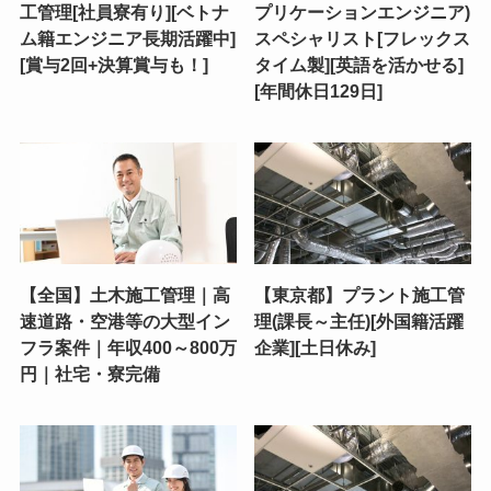
工管理[社員寮有り][ベトナ
プリケーションエンジニア)
ム籍エンジニア長期活躍中]
スペシャリスト[フレックス
[賞与2回+決算賞与も！]
タイム製][英語を活かせる]
[年間休日129日]
【全国】土木施工管理｜高
【東京都】プラント施工管
速道路・空港等の大型イン
理(課長～主任)[外国籍活躍
フラ案件｜年収400～800万
企業][土日休み]
円｜社宅・寮完備