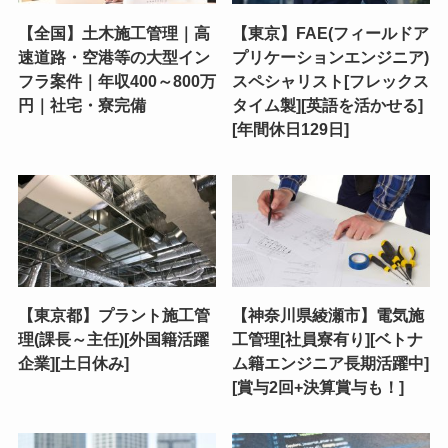
【全国】土木施工管理｜高
【東京】FAE(フィールドア
速道路・空港等の大型イン
プリケーションエンジニア)
フラ案件｜年収400～800万
スペシャリスト[フレックス
円｜社宅・寮完備
タイム製][英語を活かせる]
[年間休日129日]
【東京都】プラント施工管
【神奈川県綾瀬市】電気施
理(課長～主任)[外国籍活躍
工管理[社員寮有り][ベトナ
企業][土日休み]
ム籍エンジニア長期活躍中]
[賞与2回+決算賞与も！]