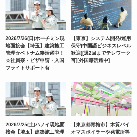
2026/7/26(日)ホーチミン現
【東京】システム開発/運用
地面接会【埼玉】建築施工
保守[中国語ビジネスレベル
管理☆ベトナム籍活躍中！
歓迎][週2回までテレワーク
☆社員寮・ビザ申請・入国
可][外国籍活躍中]
フライトサポート有
2026/7/25(土)ハノイ現地面
【東京都青梅市】木質バイ
接会【埼玉】建築施工管理
オマスボイラーや発電所等