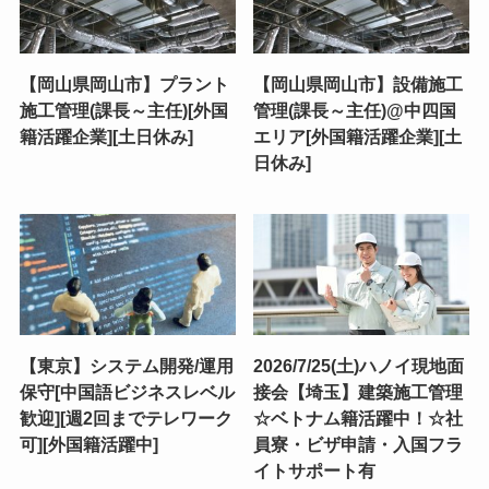
【岡山県岡山市】プラント
【岡山県岡山市】設備施工
施工管理(課長～主任)[外国
管理(課長～主任)@中四国
籍活躍企業][土日休み]
エリア[外国籍活躍企業][土
日休み]
【東京】システム開発/運用
2026/7/25(土)ハノイ現地面
保守[中国語ビジネスレベル
接会【埼玉】建築施工管理
歓迎][週2回までテレワーク
☆ベトナム籍活躍中！☆社
可][外国籍活躍中]
員寮・ビザ申請・入国フラ
イトサポート有