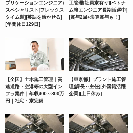
プリケーションエンジニア)
工管理[社員寮有り][ベトナ
スペシャリスト[フレックス
ム籍エンジニア長期活躍中]
タイム製][英語を活かせる]
[賞与2回+決算賞与も！]
[年間休日129日]
【全国】土木施工管理｜高
【東京都】プラント施工管
速道路・空港等の大型イン
理(課長～主任)[外国籍活躍
フラ案件｜年収400～800万
企業][土日休み]
円｜社宅・寮完備