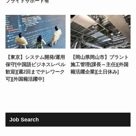
フライトサポート有
【東京】システム開発/運用
【岡山県岡山市】プラント
保守[中国語ビジネスレベル
施工管理(課長～主任)[外国
歓迎][週2回までテレワーク
籍活躍企業][土日休み]
可][外国籍活躍中]
Job Search