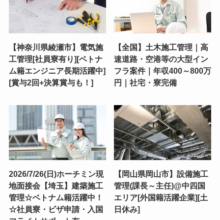
【神奈川県綾瀬市】電気施
【全国】土木施工管理｜高
工管理[社員寮有り][ベトナ
速道路・空港等の大型イン
ム籍エンジニア長期活躍中]
フラ案件｜年収400～800万
[賞与2回+決算賞与も！]
円｜社宅・寮完備
2026/7/26(日)ホーチミン現
【岡山県岡山市】設備施工
地面接会【埼玉】建築施工
管理(課長～主任)@中四国
管理☆ベトナム籍活躍中！
エリア[外国籍活躍企業][土
☆社員寮・ビザ申請・入国
日休み]