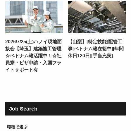
2026/7/25(土)ハノイ現地面
【山梨】[特定技能]配管工
接会【埼玉】建築施工管理
事[ベトナム籍在籍中][年間
☆ベトナム籍活躍中！☆社
休日120日][手当充実]
員寮・ビザ申請・入国フラ
イトサポート有
Job Search
職種で選ぶ