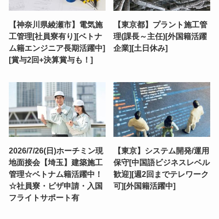
【神奈川県綾瀬市】電気施
【東京都】プラント施工管
工管理[社員寮有り][ベトナ
理(課長～主任)[外国籍活躍
ム籍エンジニア長期活躍中]
企業][土日休み]
[賞与2回+決算賞与も！]
2026/7/26(日)ホーチミン現
【東京】システム開発/運用
地面接会【埼玉】建築施工
保守[中国語ビジネスレベル
管理☆ベトナム籍活躍中！
歓迎][週2回までテレワーク
☆社員寮・ビザ申請・入国
可][外国籍活躍中]
フライトサポート有