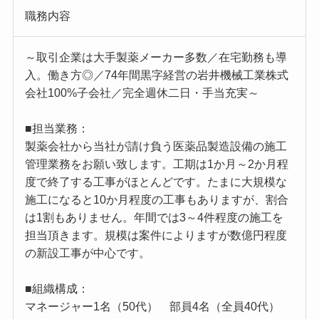
職務内容
～取引企業は大手製薬メーカー多数／在宅勤務も導
入。働き方◎／74年間黒字経営の岩井機械工業株式
会社100%子会社／完全週休二日・手当充実～
■担当業務：
製薬会社から当社が請け負う医薬品製造設備の施工
管理業務をお願い致します。工期は1か月～2か月程
度で終了する工事がほとんどです。たまに大規模な
施工になると10か月程度の工事もありますが、割合
は1割もありません。年間では3～4件程度の施工を
担当頂きます。規模は案件によりますが数億円程度
の新設工事が中心です。
■組織構成：
マネージャー1名（50代） 部員4名（全員40代）