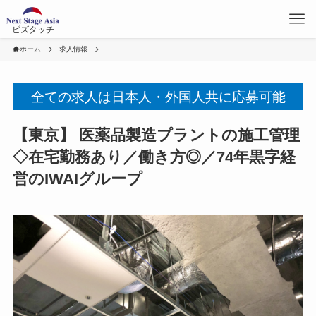
ビズタッチ
ホーム
求人情報
全ての求人は日本人・外国人共に応募可能
【東京】 医薬品製造プラントの施工管理
◇在宅勤務あり／働き方◎／74年黒字経
営のIWAIグループ