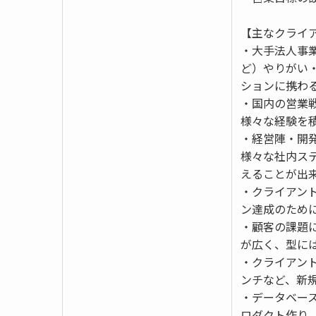
【主なクライ
・大手法人事
ど）やりがい
ションに携わ
・国内の営業
様々な経験を
・経営陣・開
様々な社内ス
えることが出
・クライアン
ン達成のために
・顧客の課題
が広く、型に
・クライアン
ンチなど、新
・データベー
ロダクト作り