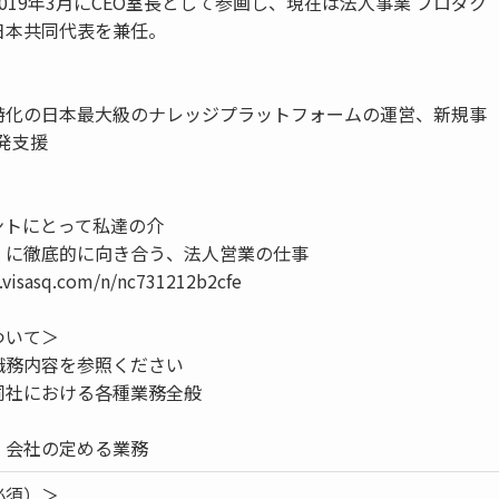
019年3月にCEO室長として参画し、現在は法人事業 プロダク
日本共同代表を兼任。
特化の日本最大級のナレッジプラットフォームの運営、新規事
発支援
ントにとって私達の介
」に徹底的に向き合う、法人営業の仕事
e.visasq.com/n/nc731212b2cfe
ついて＞
職務内容を参照ください
同社における各種業務全般
）会社の定める業務
必須）＞