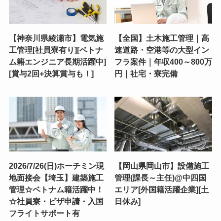
【神奈川県綾瀬市】電気施
【全国】土木施工管理｜高
工管理[社員寮有り][ベトナ
速道路・空港等の大型イン
ム籍エンジニア長期活躍中]
フラ案件｜年収400～800万
[賞与2回+決算賞与も！]
円｜社宅・寮完備
2026/7/26(日)ホーチミン現
【岡山県岡山市】設備施工
地面接会【埼玉】建築施工
管理(課長～主任)@中四国
管理☆ベトナム籍活躍中！
エリア[外国籍活躍企業][土
☆社員寮・ビザ申請・入国
日休み]
フライトサポート有