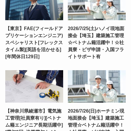
【東京】FAE(フィールドア
2026/7/25(土)ハノイ現地面
プリケーションエンジニア)
接会【埼玉】建築施工管理
スペシャリスト[フレックス
☆ベトナム籍活躍中！☆社
タイム製][英語を活かせる]
員寮・ビザ申請・入国フラ
[年間休日129日]
イトサポート有
【神奈川県綾瀬市】電気施
2026/7/26(日)ホーチミン現
工管理[社員寮有り][ベトナ
地面接会【埼玉】建築施工
ム籍エンジニア長期活躍中]
管理☆ベトナム籍活躍中！