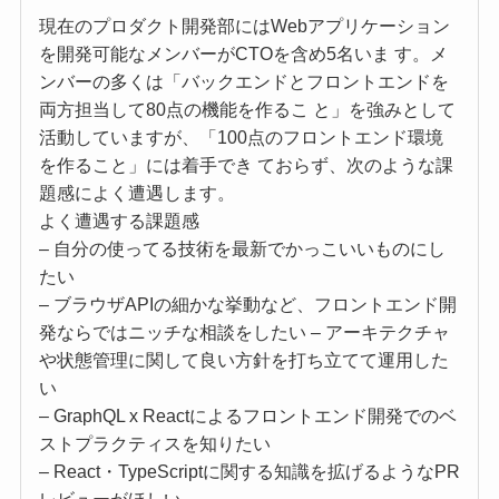
現在のプロダクト開発部にはWebアプリケーション
を開発可能なメンバーがCTOを含め5名いま す。メ
ンバーの多くは「バックエンドとフロントエンドを
両方担当して80点の機能を作るこ と」を強みとして
活動していますが、「100点のフロントエンド環境
を作ること」には着手でき ておらず、次のような課
題感によく遭遇します。
よく遭遇する課題感
– 自分の使ってる技術を最新でかっこいいものにし
たい
– ブラウザAPIの細かな挙動など、フロントエンド開
発ならではニッチな相談をしたい – アーキテクチャ
や状態管理に関して良い方針を打ち立てて運用した
い
– GraphQL x Reactによるフロントエンド開発でのベ
ストプラクティスを知りたい
– React・TypeScriptに関する知識を拡げるようなPR