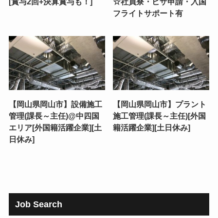
[賞与2回+決算賞与も！]
☆社員寮・ビザ申請・入国
フライトサポート有
【岡山県岡山市】設備施工
【岡山県岡山市】プラント
管理(課長～主任)@中四国
施工管理(課長～主任)[外国
エリア[外国籍活躍企業][土
籍活躍企業][土日休み]
日休み]
Job Search