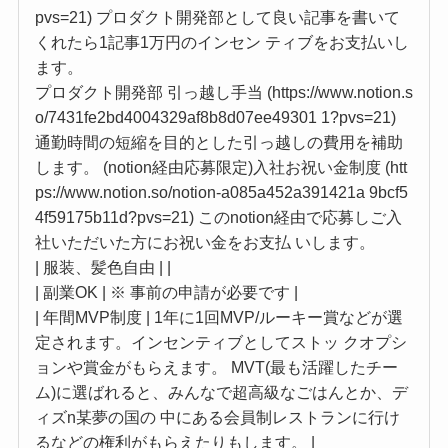
pvs=21) プロダクト開発部として良い記事を書いて
くれたら1記事1万円のインセン ティブをお支払いし
ます。
プロダクト開発部 引っ越し手当 (https://www.notion.s
o/7431fe2bd4004329af8b8d07ee49301 1?pvs=21)
通勤時間の短縮を目的とした引っ越しの費用を補助
します。 (notion経由応募限定)入社お祝い金制度 (htt
ps://www.notion.so/notion-a085a452a391421a 9bcf5
4f59175b11d?pvs=21) このnotion経由で応募しご入
社いただいた方にお祝い金をお支払 いします。
| 服装、髪色自由 | |
| 副業OK | ※ 事前の申請が必要です |
| 年間MVP制度 | 1年に1回MVP/ルーキー賞などが選
定されます。インセンティブとしてストッ クオプシ
ョンや賞金がもらえます。 MVT(最も活躍したチー
ム)に選ばれると、みんなで超高級なごはんとか、デ
ィズn某夢の国の 中にある会員制レストランに行け
るなどの権利がもらえたりもします。 |