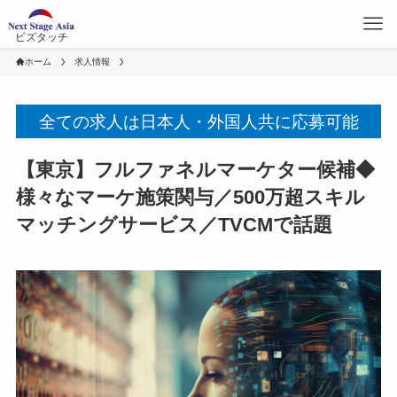
ビズタッチ
ホーム
求人情報
全ての求人は日本人・外国人共に応募可能
【東京】フルファネルマーケター候補◆
様々なマーケ施策関与／500万超スキル
マッチングサービス／TVCMで話題