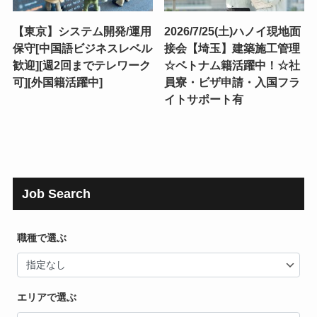
【東京】システム開発/運用
2026/7/25(土)ハノイ現地面
保守[中国語ビジネスレベル
接会【埼玉】建築施工管理
歓迎][週2回までテレワーク
☆ベトナム籍活躍中！☆社
可][外国籍活躍中]
員寮・ビザ申請・入国フラ
イトサポート有
Job Search
職種で選ぶ
エリアで選ぶ