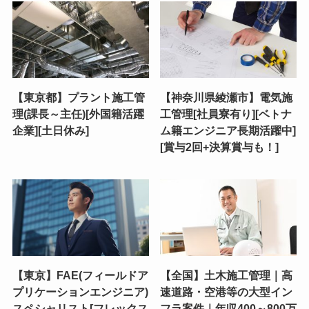
【東京都】プラント施工管
【神奈川県綾瀬市】電気施
理(課長～主任)[外国籍活躍
工管理[社員寮有り][ベトナ
企業][土日休み]
ム籍エンジニア長期活躍中]
[賞与2回+決算賞与も！]
【東京】FAE(フィールドア
【全国】土木施工管理｜高
プリケーションエンジニア)
速道路・空港等の大型イン
スペシャリスト[フレックス
フラ案件｜年収400～800万