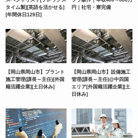
タイム製][英語を活かせる]
円｜社宅・寮完備
[年間休日129日]
【岡山県岡山市】プラント
【岡山県岡山市】設備施工
施工管理(課長～主任)[外国
管理(課長～主任)@中四国
籍活躍企業][土日休み]
エリア[外国籍活躍企業][土
日休み]