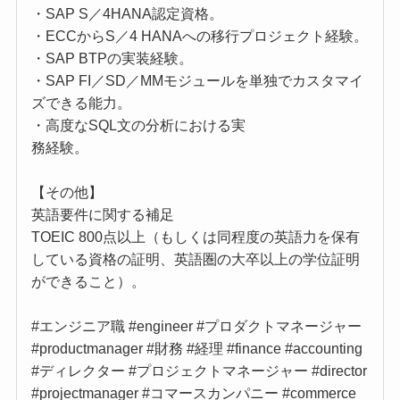
・SAP S／4HANA認定資格。
・ECCからS／4 HANAへの移行プロジェクト経験。
・SAP BTPの実装経験。
・SAP FI／SD／MMモジュールを単独でカスタマイ
ズできる能力。
・高度なSQL文の分析における実
務経験。
【その他】
英語要件に関する補足
TOEIC 800点以上（もしくは同程度の英語力を保有
している資格の証明、英語圏の大卒以上の学位証明
ができること）。
#エンジニア職 #engineer #プロダクトマネージャー
#productmanager #財務 #経理 #finance #accounting
#ディレクター #プロジェクトマネージャー #director
#projectmanager #コマースカンパニー #commerce