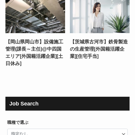
【岡山県岡山市】設備施工
【茨城県古河市】鉄骨製造
管理(課長～主任)@中四国
の生産管理[外国籍活躍企
エリア[外国籍活躍企業][土
業][住宅手当]
日休み]
Job Search
職種で選ぶ