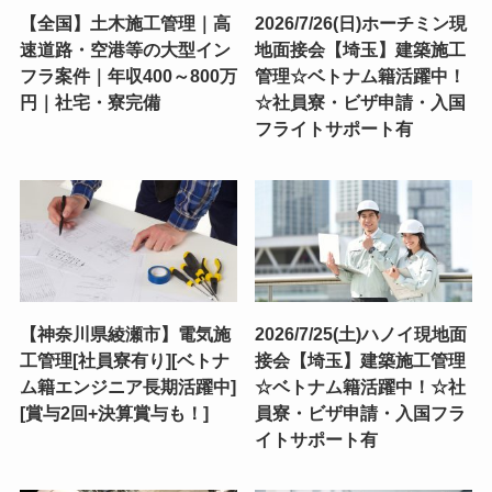
【全国】土木施工管理｜高
2026/7/26(日)ホーチミン現
速道路・空港等の大型イン
地面接会【埼玉】建築施工
フラ案件｜年収400～800万
管理☆ベトナム籍活躍中！
円｜社宅・寮完備
☆社員寮・ビザ申請・入国
フライトサポート有
【神奈川県綾瀬市】電気施
2026/7/25(土)ハノイ現地面
工管理[社員寮有り][ベトナ
接会【埼玉】建築施工管理
ム籍エンジニア長期活躍中]
☆ベトナム籍活躍中！☆社
[賞与2回+決算賞与も！]
員寮・ビザ申請・入国フラ
イトサポート有