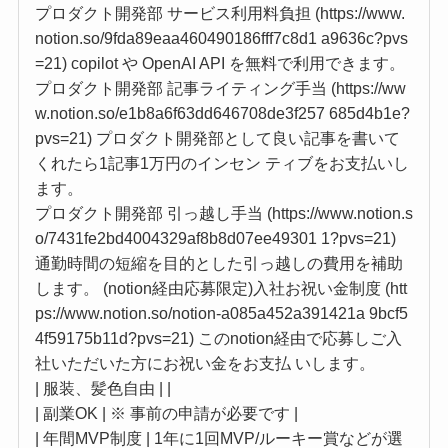
プロダクト開発部 サービス利用料負担 (https://www.
notion.so/9fda89eaa460490186fff7c8d1 a9636c?pvs
=21) copilot や OpenAI API を無料で利用できます。
プロダクト開発部 記事ライティング手当 (https://ww
w.notion.so/e1b8a6f63dd646708de3f257 685d4b1e?
pvs=21) プロダクト開発部として良い記事を書いて
くれたら1記事1万円のインセン ティブをお支払いし
ます。
プロダクト開発部 引っ越し手当 (https://www.notion.s
o/7431fe2bd4004329af8b8d07ee49301 1?pvs=21)
通勤時間の短縮を目的とした引っ越しの費用を補助
します。 (notion経由応募限定)入社お祝い金制度 (htt
ps://www.notion.so/notion-a085a452a391421a 9bcf5
4f59175b11d?pvs=21) このnotion経由で応募しご入
社いただいた方にお祝い金をお支払 いします。
| 服装、髪色自由 | |
| 副業OK | ※ 事前の申請が必要です |
| 年間MVP制度 | 1年に1回MVP/ルーキー賞などが選