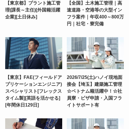
【東京都】プラント施工管
【全国】土木施工管理｜高
理(課長～主任)[外国籍活躍
速道路・空港等の大型イン
企業][土日休み]
フラ案件｜年収400～800万
円｜社宅・寮完備
【東京】FAE(フィールドア
2026/7/25(土)ハノイ現地面
プリケーションエンジニア)
接会【埼玉】建築施工管理
スペシャリスト[フレックス
☆ベトナム籍活躍中！☆社
タイム製][英語を活かせる]
員寮・ビザ申請・入国フラ
[年間休日129日]
イトサポート有