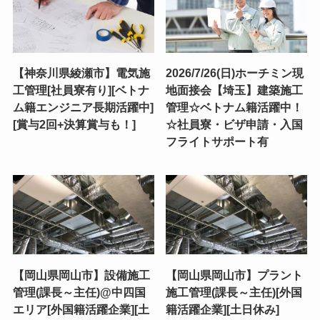
【神奈川県綾瀬市】電気施
2026/7/26(日)ホーチミン現
工管理[社員寮有り][ベトナ
地面接会【埼玉】建築施工
ム籍エンジニア長期活躍中]
管理☆ベトナム籍活躍中！
[賞与2回+決算賞与も！]
☆社員寮・ビザ申請・入国
フライトサポート有
【岡山県岡山市】設備施工
【岡山県岡山市】プラント
管理(課長～主任)@中四国
施工管理(課長～主任)[外国
エリア[外国籍活躍企業][土
籍活躍企業][土日休み]