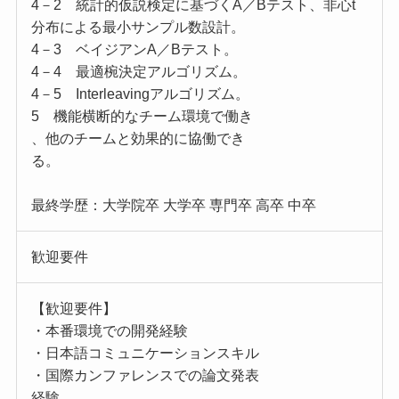
4－2 統計的仮説検定に基づくA／Bテスト、非心t
分布による最小サンプル数設計。
4－3 ベイジアンA／Bテスト。
4－4 最適椀決定アルゴリズム。
4－5 Interleavingアルゴリズム。
5 機能横断的なチーム環境で働き
、他のチームと効果的に協働でき
る。
最終学歴：大学院卒 大学卒 専門卒 高卒 中卒
歓迎要件
【歓迎要件】
・本番環境での開発経験
・日本語コミュニケーションスキル
・国際カンファレンスでの論文発表
経験