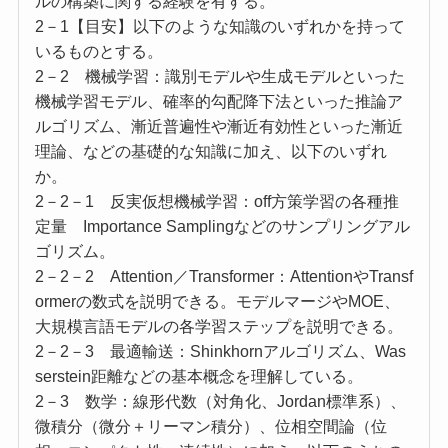
ルの構築に関する経験を有する。
2－1【目安】以下のような知識のいずれかを持って
いるものとする。
2－2 機械学習：識別モデルや生成モデルといった
機械学習モデル、確率的勾配降下法といった推論ア
ルゴリズム、漸近普遍性や漸近有効性といった漸近
理論、などの基礎的な知識に加え、以下のいずれ
か。
2－2－1 反実仮想機械学習：off方策学習の各種推
定量 Importance Samplingなどのサンプリングアル
ゴリズム。
2－2－2 Attention／Transformer：AttentionやTransf
ormerの数式を説明できる。モデルマージやMOE、
大規模言語モデルの各学習ステップを説明できる。
2－2－3 最適輸送：Shinkhornアルゴリズム、Was
serstein距離などの基本概念を理解している。
2－3 数学：線形代数（対角化、Jordan標準系）、
微積分（微分＋リーマン積分）、位相空間論（位