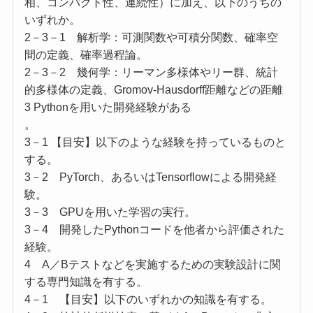
相、コンパクト性、連続性）に加え、以下のうちの
いずれか。
2－3－1 解析学：可測関数や可積分関数、確率空
間の定義、確率過程論。
2－3－2 幾何学：リーマン多様体やリー群、統計
的多様体の定義、Gromov-Hausdorff距離などの距離
3 Pythonを用いた開発経験がある
。
3－1 【目安】以下のような経験を持っているものと
する。
3－2 PyTorch、あるいはTensorflowによる開発経
験。
3－3 GPUを用いた学習の実行。
3－4 開発したPythonコードを他者から評価された
経験。
4 A／Bテストなどを実施するための実験設計に関
する専門知識を有する。
4－1 【目安】以下のいずれかの知識を有する。