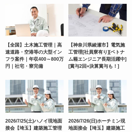
【全国】土木施工管理｜高
【神奈川県綾瀬市】電気施
速道路・空港等の大型イン
工管理[社員寮有り][ベトナ
フラ案件｜年収400～800万
ム籍エンジニア長期活躍中]
円｜社宅・寮完備
[賞与2回+決算賞与も！]
2026/7/25(土)ハノイ現地面
2026/7/26(日)ホーチミン現
接会【埼玉】建築施工管理
地面接会【埼玉】建築施工