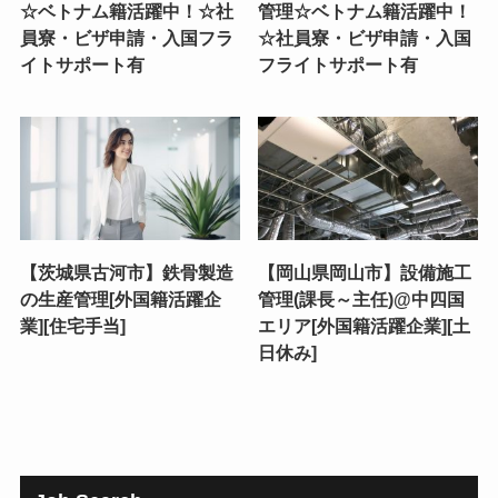
☆ベトナム籍活躍中！☆社
管理☆ベトナム籍活躍中！
員寮・ビザ申請・入国フラ
☆社員寮・ビザ申請・入国
イトサポート有
フライトサポート有
【茨城県古河市】鉄骨製造
【岡山県岡山市】設備施工
の生産管理[外国籍活躍企
管理(課長～主任)@中四国
業][住宅手当]
エリア[外国籍活躍企業][土
日休み]