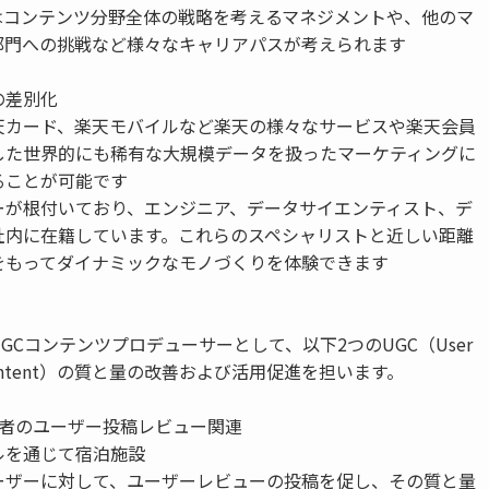
はコンテンツ分野全体の戦略を考えるマネジメントや、他のマ
部門への挑戦など様々なキャリアパスが考えられます
の差別化
天カード、楽天モバイルなど楽天の様々なサービスや楽天会員
した世界的にも稀有な大規模データを扱ったマーケティングに
ることが可能です
ーが根付いており、エンジニア、データサイエンティスト、デ
社内に在籍しています。これらのスペシャリストと近しい距離
をもってダイナミックなモノづくりを体験できます
GCコンテンツプロデューサーとして、以下2つのUGC（User
d Content）の質と量の改善および活用促進を担います。
泊者のユーザー投稿レビュー関連
ルを通じて宿泊施設
ーザーに対して、ユーザーレビューの投稿を促し、その質と量