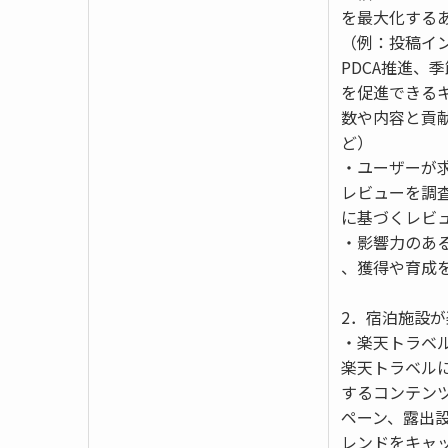
を最大化する
（例：投稿イ
PDCA推進、
を促進できる
数や内容と貢
ど）
・ユーザーが
レビューを調
に基づくレビ
・影響力のあ
、獲得や育成
2．宿泊施設
・楽天トラベ
楽天トラベル
するコンテン
ペーン、露出
レンドをキャ