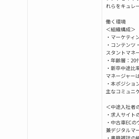
れらをキュレ
働く環境
＜組織構成＞
・マーケティン
・コンテンツ
スタントマネ
・年齢層：20
・新卒中途比
マネージャー
・本ポジショ
主なコミュニ
＜中途入社者
・求人サイトの
・中古車ECの
兼デジタルマ
・書籍雑誌の