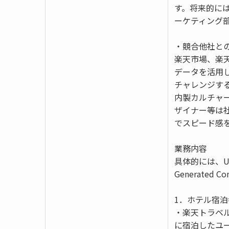
す。将来的に
ーケティング
・競合他社と
楽天市場、楽
データを活用
チャレンジす
内製カルチャ
ザイナー等は
でスピード感
業務内容
具体的には、U
Generate
1．ホテル宿
・楽天トラベ
に宿泊したユ