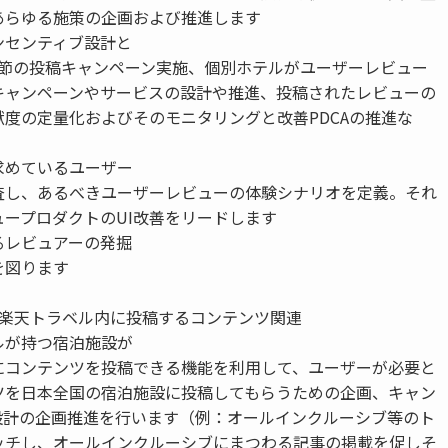
あらゆる施策の企画および推進します
ンセンティブ設計と
季節の投稿キャンペーン実施、個別ホテルがユーザーレビュー
キャンペーンやサービスの設計や推進、投稿されたレビューの
献度の定量化およびそのモニタリングと改善PDCAの推進な
求めているユーザー
査し、あるべきユーザーレビューの体験シナリオを定義。それ
ュープロダクトのUI改善をリードします
るレビュアーの発掘
を図ります
が楽天トラベル内に投稿するコンテンツ関連
ルが持つ宿泊施設が
にコンテンツを投稿できる機能を利用して、ユーザーが必要と
ツを日本全国の宿泊施設に投稿してもらうための企画、キャン
設計の企画推進を行います（例：オールインクルーシブ等のト
ッチし、オールインクルーシブにまつわる記事の掲載を促しそ