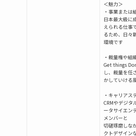
＜魅力＞
・事業または
日本最大級に
えられる仕事
るため、日々
環境です
・裁量権や組
Get thin
し、裁量を任
かしていける
・キャリアス
CRMやデジ
ータサイエン
メンバーと
切磋琢磨しな
クトデザイン