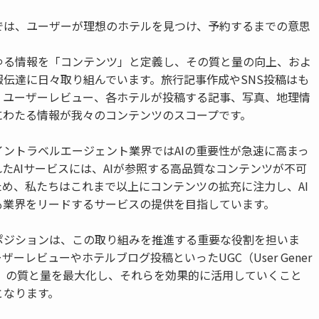
では、ユーザーが理想のホテルを見つけ、予約するまでの意思
ゆる情報を「コンテンツ」と定義し、その質と量の向上、およ
報伝達に日々取り組んでいます。旅行記事作成やSNS投稿はも
、ユーザーレビュー、各ホテルが投稿する記事、写真、地理情
にわたる情報が我々のコンテンツのスコープです。
イントラベルエージェント業界ではAIの重要性が急速に高まっ
たAIサービスには、AIが参照する高品質なコンテンツが不可
ため、私たちはこれまで以上にコンテンツの拡充に注力し、AI
も業界をリードするサービスの提供を目指しています。
ポジションは、この取り組みを推進する重要な役割を担いま
ザーレビューやホテルブログ投稿といったUGC（User Gener
ntent）の質と量を最大化し、それらを効果的に活用していくこと
となります。