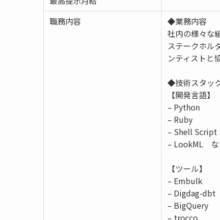
最高提示月給
職務内容
◆業務内容
社内の様々な
ステークホル
ンティストと
◆技術スタッ
【開発言語】
– Python
– Ruby
– Shell Script
– LookML 
【ツール】
– Embulk
– Digdag-dbt
– BigQuery
– trocco