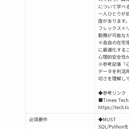
について学べ
一人ひとりが
度があります
フレックス×
勤務が可能な
※各自の在宅
に最適化する
心理的安全性
※参考記事「
データを利活
切さを理解し
◆参考リンク
■Timee Tech
https://tech.t
必須要件
◆MUST
SQL/Pyt