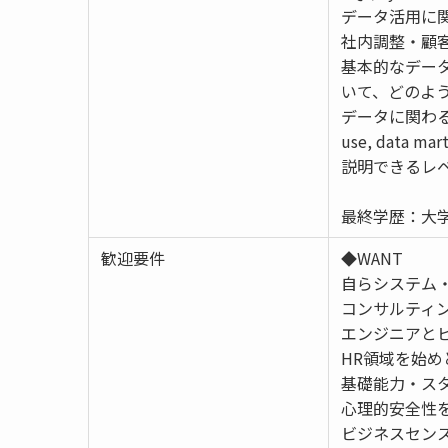
データ活用に関
社内調整・顧
基本的なデー
いて、どのよ
データに関わるク
use, dat
説明できるレ
最終学歴：大学
歓迎要件
◆WANT
自らシステム
コンサルティ
エンジニアと
HR領域を始
基礎能力・ス
心理的安全性
ビジネスセン