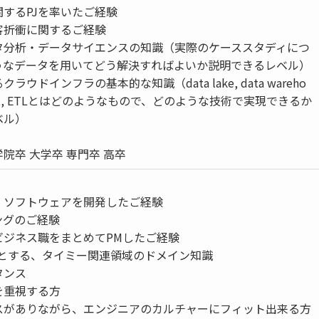
するPJを率いたご経験
客折衝に関するご経験
タ分析・データサイエンスの知識（実際のケーススタディにつ
うなデータを用いてどう解決すればよいか説明できるレベル）
ラウドインフラの基本的な知識（data lake, data wareho
a mart, ETLとはどのようなもので、どのような技術で実現できるか
ベル）
院卒 大学卒 専門卒 高卒
・ソフトウェアを開発したご経験
ングのご経験
ビジネス職をまとめてPMしたご経験
めとする、タイミー関連領域のドメイン知識
タンス
を重視する方
スがありながら、エンジニアのカルチャーにフィット出来る方