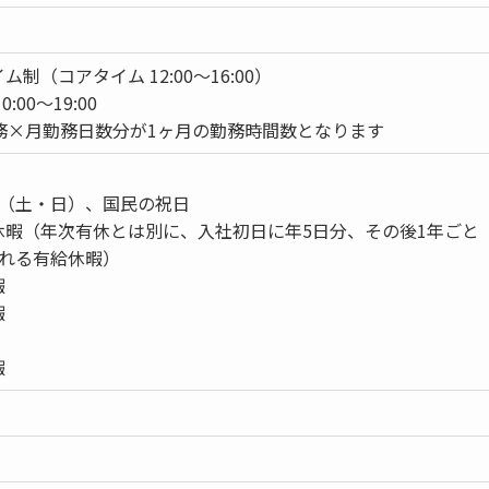
制（コアタイム 12:00〜16:00）
:00〜19:00
勤務×月勤務日数分が1ヶ月の勤務時間数となります
制（土・日）、国民の祝日
休暇（年次有休とは別に、入社初日に年5日分、その後1年ごと
される有給休暇）
暇
暇
暇