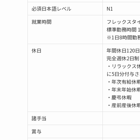
必須日本語レベル
N1
就業時間
フレックスタイム
標準勤務時間 10
※1日8時間
休日
年間休日120日
完全週休2日
・リラックス
に5日分付与
・年次有給休
・年末年始休
・慶弔休暇
・産前産後休
諸手当
賞与