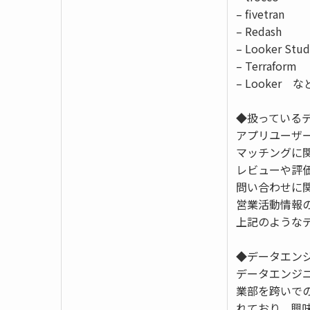
– fivetran
– Redash
– Looker Stud
– Terraform
– Looker な
◆扱っている
アプリユーザ
マッチングに
レビューや評
問い合わせに
営業活動情報
上記のような
◆データエン
データエンジ
業部を跨いで
れており、興