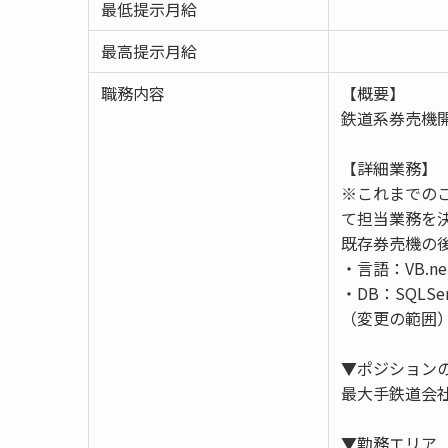
最低提示月給
最高提示月給
職務内容
【概要】
鉄道系券売機
【詳細業務】
※これまでの
て担当業務を
既存券売機の後
・言語：VB.n
・DB：SQLSer
（変更の範囲
▼ポジション
最大手鉄道会
▼勤務エリア