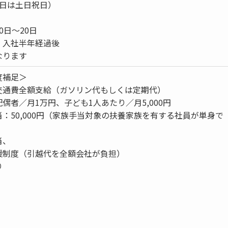
休日は土日祝日）
0日～20日
、入社半年経過後
なります
度補足＞
交通費全額支給（ガソリン代もしくは定期代）
偶者／月1万円、子ども1人あたり／月5,000円
：50,000円（家族手当対象の扶養家族を有する社員が単身で
）
当、
支援制度（引越代を全額会社が負担）
り