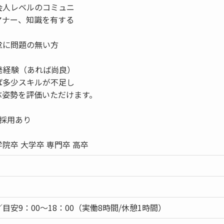
会人レベルのコミュニ
マナー、知識を有する
怠に問題の無い方
の開発経験（あれば尚良）
ば多少スキルが不足し
ぶ姿勢を評価いただけます。
：採用あり
院卒 大学卒 専門卒 高卒
目安9：00～18：00（実働8時間/休憩1時間）