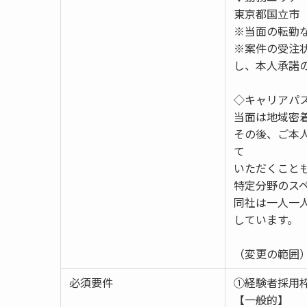
東京都国立市
※当面の転勤
※案件の受注
し、本人承諾
◇キャリアパ
当面は地域密
その後、ご本
て
いただくこと
特定分野のス
同社は一人一
しています。
（変更の範囲
必須要件
①経験者採用
【一般的】