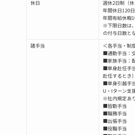
休日
週休2日制（
年間休日120日
年間有給休暇1
※下限日数は
の付与日数と
諸手当
＜各手当・制
■通勤手当：
■家族手当：配
■単身赴任手当
赴任するとき
■単身引越手
U・Iターン
※社内規定あ
■皆勤手当
■職務手当
■出張手当
■役職手当