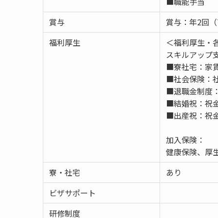
■職能手当
賞与
賞与：年2回（
福利厚生
＜福利厚生・
スキルアップ
■寮社宅：家
■社会保険：
■退職金制度
■結婚祝：祝
■出産祝：祝
加入保険：
健康保険、厚
寮・社宅
あり
ビザサポート
研修制度