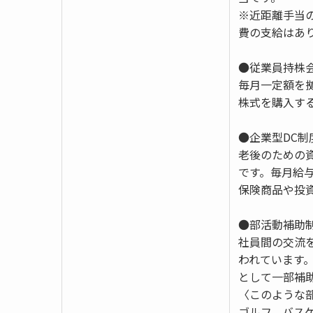
※近距離手当
費の支給はあ
●従業員持株
毎月一定額を拠
株式を購入す
●企業型DC制
老後のための
です。毎月給
保険商品や投
●部活動補助
社員間の交流
われています
として一部補
〈このような
ゴルフ、バス