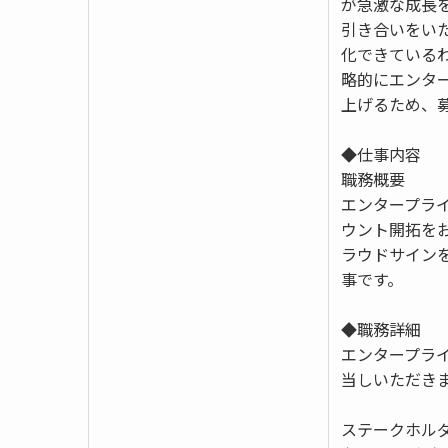
が急激な成長
引き合いをい
化できている
略的にエンタ
上げるため、
◆仕事内容
職務概要
エンタープライ
ウント開拓を
ラウドサイン
事です。
◆職務詳細
エンタープラ
当しいただき
ステークホル