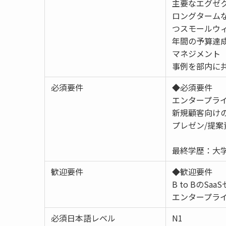
主要なエグゼ
ロングターム
つスモールウ
年間の予算達成
マネジメント
事例を部内に
必須要件
◆必須要件
エンタープライ
新規顧客向け
プレゼン/提案
最終学歴：大学
歓迎要件
◆歓迎要件
B to BのSa
エンタープラ
必須日本語レベル
N1