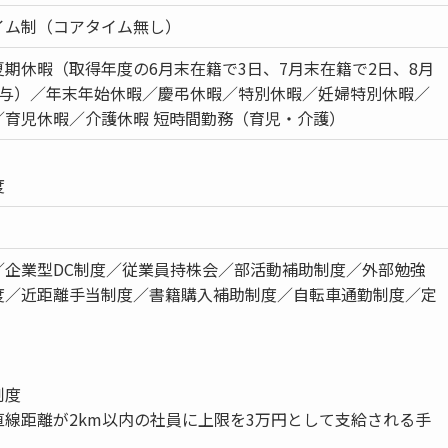
イム制（コアタイム無し）
期休暇（取得年度の6月末在籍で3日、7月末在籍で2日、8月
日付与）／年末年始休暇／慶弔休暇／特別休暇／妊婦特別休暇／
／育児休暇／介護休暇 短時間勤務（育児・介護）
度
／企業型DC制度／従業員持株会／部活動補助制度／外部勉強
度／近距離手当制度／書籍購入補助制度／自転車通勤制度／定
制度
直線距離が2km以内の社員に上限を3万円として支給される手