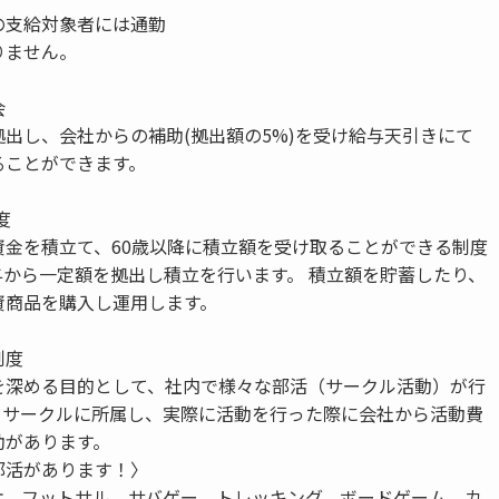
の支給対象者には通勤
りません。
会
出し、会社からの補助(拠出額の5%)を受け給与天引きにて
ることができます。
度
資金を積立て、60歳以降に積立額を受け取ることができる制度
与から一定額を拠出し積立を行います。 積立額を貯蓄したり、
資商品を購入し運用します。
制度
を深める目的として、社内で様々な部活（サークル活動）が行
。サークルに所属し、実際に活動を行った際に会社から活動費
助があります。
部活があります！〉
ケ、フットサル、サバゲー、トレッキング、ボードゲーム、カ