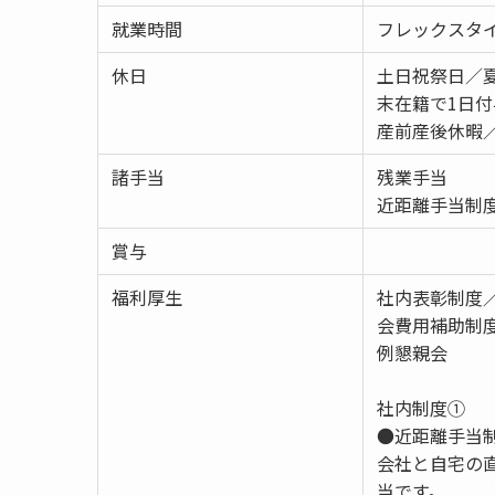
就業時間
フレックスタ
休日
土日祝祭日／夏
末在籍で1
産前産後休暇
諸手当
残業手当
近距離手当制
賞与
福利厚生
社内表彰制度
会費用補助制
例懇親会
社内制度①
●近距離手当
会社と自宅の
当です。