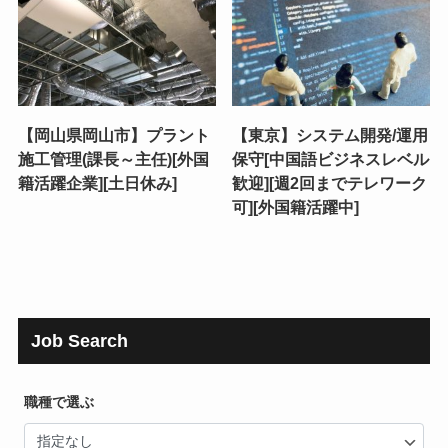
【岡山県岡山市】プラント
【東京】システム開発/運用
施工管理(課長～主任)[外国
保守[中国語ビジネスレベル
籍活躍企業][土日休み]
歓迎][週2回までテレワーク
可][外国籍活躍中]
Job Search
職種で選ぶ