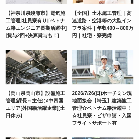
【神奈川県綾瀬市】電気施
【全国】土木施工管理｜高
工管理[社員寮有り][ベトナ
速道路・空港等の大型イン
ム籍エンジニア長期活躍中]
フラ案件｜年収400～800万
[賞与2回+決算賞与も！]
円｜社宅・寮完備
【岡山県岡山市】設備施工
2026/7/26(日)ホーチミン現
管理(課長～主任)@中四国
地面接会【埼玉】建築施工
エリア[外国籍活躍企業][土
管理☆ベトナム籍活躍中！
日休み]
☆社員寮・ビザ申請・入国
フライトサポート有