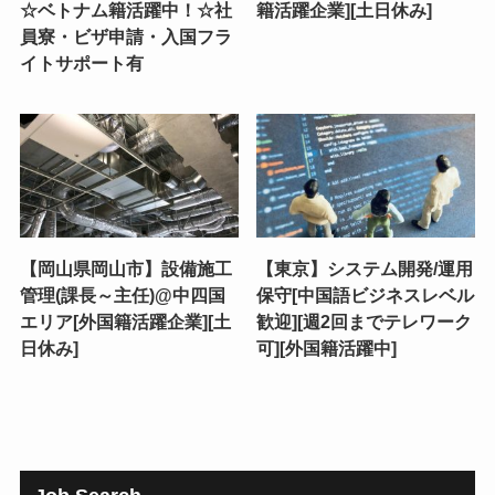
☆ベトナム籍活躍中！☆社
籍活躍企業][土日休み]
員寮・ビザ申請・入国フラ
イトサポート有
【岡山県岡山市】設備施工
【東京】システム開発/運用
管理(課長～主任)@中四国
保守[中国語ビジネスレベル
エリア[外国籍活躍企業][土
歓迎][週2回までテレワーク
日休み]
可][外国籍活躍中]