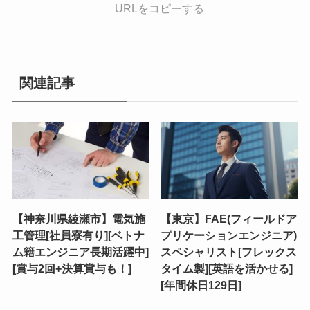
URLをコピーする
関連記事
【神奈川県綾瀬市】電気施
【東京】FAE(フィールドア
工管理[社員寮有り][ベトナ
プリケーションエンジニア)
ム籍エンジニア長期活躍中]
スペシャリスト[フレックス
[賞与2回+決算賞与も！]
タイム製][英語を活かせる]
[年間休日129日]