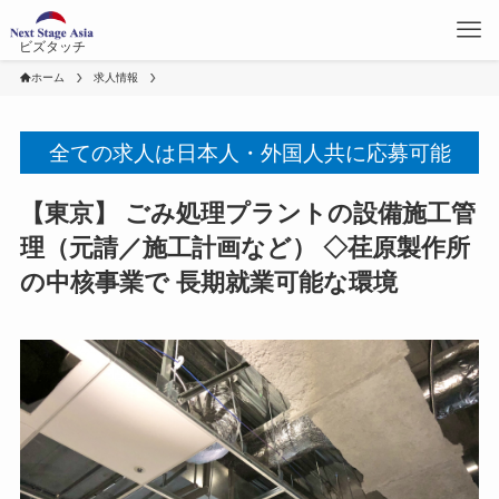
ビズタッチ
ホーム
求人情報
全ての求人は日本人・外国人共に応募可能
【東京】 ごみ処理プラントの設備施工管
理（元請／施工計画など） ◇荏原製作所
の中核事業で 長期就業可能な環境