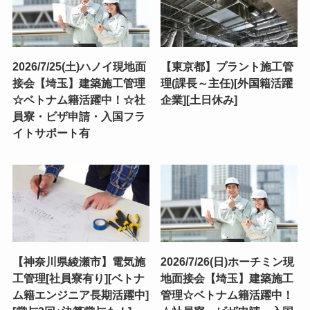
2026/7/25(土)ハノイ現地面
【東京都】プラント施工管
接会【埼玉】建築施工管理
理(課長～主任)[外国籍活躍
☆ベトナム籍活躍中！☆社
企業][土日休み]
員寮・ビザ申請・入国フラ
イトサポート有
【神奈川県綾瀬市】電気施
2026/7/26(日)ホーチミン現
工管理[社員寮有り][ベトナ
地面接会【埼玉】建築施工
ム籍エンジニア長期活躍中]
管理☆ベトナム籍活躍中！