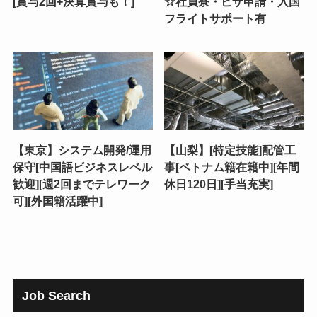
[賞与2回+決算賞与も！]
☆社員寮・ビザ申請・入国
フライトサポート有
【東京】システム開発/運用
【山梨】[特定技能]配管工
保守[中国語ビジネスレベル
事[ベトナム籍在籍中][年間
歓迎][週2回までテレワーク
休日120日][手当充実]
可][外国籍活躍中]
Job Search