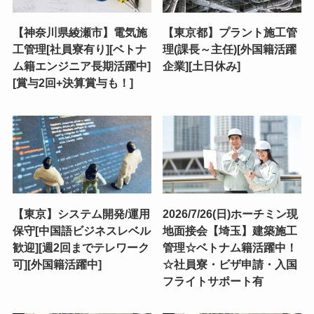
【神奈川県綾瀬市】電気施
【東京都】プラント施工管
工管理[社員寮有り][ベトナ
理(課長～主任)[外国籍活躍
ム籍エンジニア長期活躍中]
企業][土日休み]
[賞与2回+決算賞与も！]
【東京】システム開発/運用
2026/7/26(日)ホーチミン現
保守[中国語ビジネスレベル
地面接会【埼玉】建築施工
歓迎][週2回までテレワーク
管理☆ベトナム籍活躍中！
可][外国籍活躍中]
☆社員寮・ビザ申請・入国
フライトサポート有