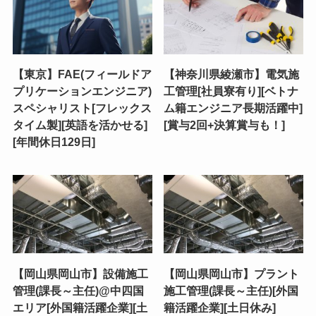
【東京】FAE(フィールドア
【神奈川県綾瀬市】電気施
プリケーションエンジニア)
工管理[社員寮有り][ベトナ
スペシャリスト[フレックス
ム籍エンジニア長期活躍中]
タイム製][英語を活かせる]
[賞与2回+決算賞与も！]
[年間休日129日]
【岡山県岡山市】設備施工
【岡山県岡山市】プラント
管理(課長～主任)@中四国
施工管理(課長～主任)[外国
エリア[外国籍活躍企業][土
籍活躍企業][土日休み]