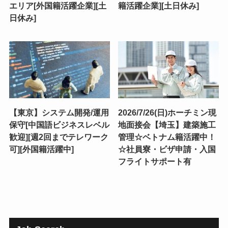
エリア[外国籍活躍企業][土
籍活躍企業][土日休み]
日休み]
【東京】システム開発/運用
2026/7/26(日)ホーチミン現
保守[中国語ビジネスレベル
地面接会【埼玉】建築施工
歓迎][週2回までテレワーク
管理☆ベトナム籍活躍中！
可][外国籍活躍中]
☆社員寮・ビザ申請・入国
フライトサポート有