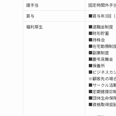
諸手当
固定時間外手
賞与
■賞与年3回（
福利厚生
■退職金制度
■財形貯蓄
■持株会
■在宅勤務制
■副業制度
■慶弔見舞金
■保養所
■ビジネスカ
※顧客先の場
■サークル活
■定期健康診
■団体生命保
■資格取得奨