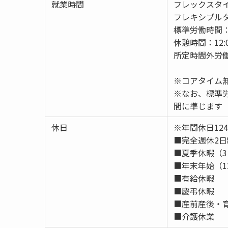
就業時間
フレックスタ
フレキシブルタイ
標準労働時間：9
休憩時間：12:0
所定時間外労
※コアタイム無
※なお、標準
間に準じます
休日
※年間休日12
■完全週休2
■夏季休暇（
■年末年始（1
■有給休暇
■慶弔休暇
■産前産後・
■介護休業