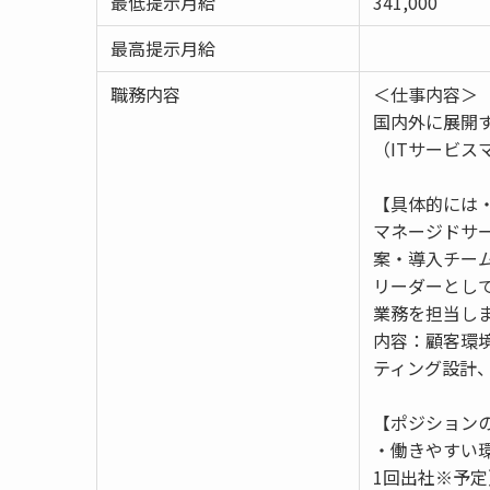
最低提示月給
341,000
最高提示月給
職務内容
＜仕事内容＞
国内外に展開
（ITサービス
【具体的には
マネージドサ
案・導入チー
リーダーとし
業務を担当し
内容：顧客環境
ティング設計
【ポジション
・働きやすい
1回出社※予定