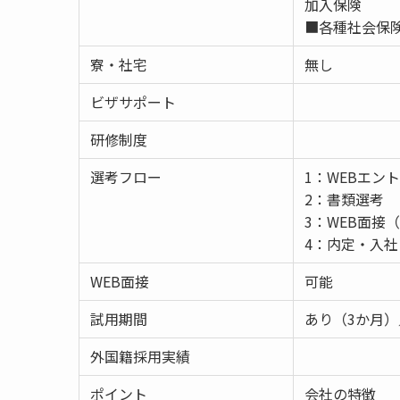
加入保険
■各種社会保
寮・社宅
無し
ビザサポート
研修制度
選考フロー
1：WEBエン
2：書類選考
3：WEB面接
4：内定・入社
WEB面接
可能
試用期間
あり（3か月
外国籍採用実績
ポイント
会社の特徴