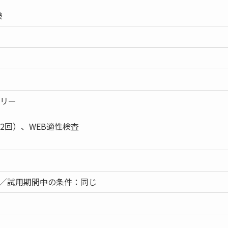
険
トリー
（2回）、WEB適性検査
）／試用期間中の条件：同じ