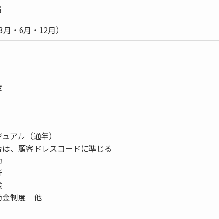
当
3月・6月・12月）
度
ジュアル（通年）
合は、顧客ドレスコードに準じる
動
断
険
励金制度 他