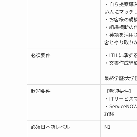
・自ら提案導
い人にマッチ
・お客様の規
・組織横断の
・英語を活用
客とやり取り
必須要件
・ITILに準
・文書作成経
最終学歴:大学
歓迎要件
【歓迎要件】
・ITサービ
・ServiceN
経験
必須日本語レベル
N1