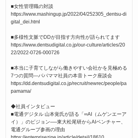
■女性管理職の対談
https://www.mashingup.jp/2022/04/252305_dentsu-di
gital_dei.html
■多様性文脈でDDが目指す方向性が語られてます
https://www.dentsudigital.co.jp/our-culture/articles/20
22/2022-0726-000726
■本当に子育てしながら働きやすい会社かを見極める
7つの質問―パパママ社員の本音トーク座談会
https://dd.dentsudigital.co.jp/recruit/newrec/people/pa
pamama/
◆社員インタビュー
■電通デジタル 山本覚氏が語る「∞AI（ムゲンエーア
イ）」のビジョン──東大松尾研からAIベンチャー、
電通グループ参画の理由
https://enterprisezine.jp/article/detail/18610