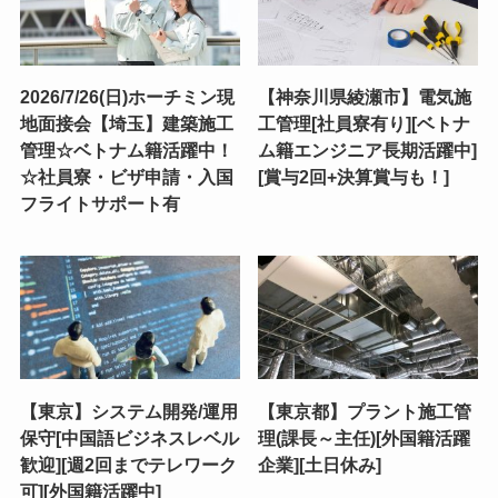
2026/7/26(日)ホーチミン現
【神奈川県綾瀬市】電気施
地面接会【埼玉】建築施工
工管理[社員寮有り][ベトナ
管理☆ベトナム籍活躍中！
ム籍エンジニア長期活躍中]
☆社員寮・ビザ申請・入国
[賞与2回+決算賞与も！]
フライトサポート有
【東京】システム開発/運用
【東京都】プラント施工管
保守[中国語ビジネスレベル
理(課長～主任)[外国籍活躍
歓迎][週2回までテレワーク
企業][土日休み]
可][外国籍活躍中]