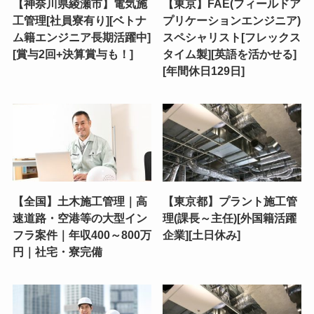
【神奈川県綾瀬市】電気施
【東京】FAE(フィールドア
工管理[社員寮有り][ベトナ
プリケーションエンジニア)
ム籍エンジニア長期活躍中]
スペシャリスト[フレックス
[賞与2回+決算賞与も！]
タイム製][英語を活かせる]
[年間休日129日]
【全国】土木施工管理｜高
【東京都】プラント施工管
速道路・空港等の大型イン
理(課長～主任)[外国籍活躍
フラ案件｜年収400～800万
企業][土日休み]
円｜社宅・寮完備