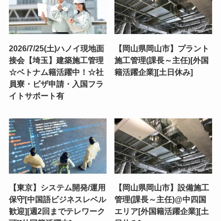
2026/7/25(土)ハノイ現地面
【岡山県岡山市】プラント
接会【埼玉】建築施工管理
施工管理(課長～主任)[外国
☆ベトナム籍活躍中！☆社
籍活躍企業][土日休み]
員寮・ビザ申請・入国フラ
イトサポート有
【東京】システム開発/運用
【岡山県岡山市】設備施工
保守[中国語ビジネスレベル
管理(課長～主任)@中四国
歓迎][週2回までテレワーク
エリア[外国籍活躍企業][土