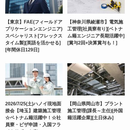
【東京】FAE(フィールドア
【神奈川県綾瀬市】電気施
プリケーションエンジニア)
工管理[社員寮有り][ベトナ
スペシャリスト[フレックス
ム籍エンジニア長期活躍中]
タイム製][英語を活かせる]
[賞与2回+決算賞与も！]
[年間休日129日]
2026/7/25(土)ハノイ現地面
【岡山県岡山市】プラント
接会【埼玉】建築施工管理
施工管理(課長～主任)[外国
☆ベトナム籍活躍中！☆社
籍活躍企業][土日休み]
員寮・ビザ申請・入国フラ