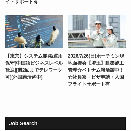
イトサポート有
【東京】システム開発/運用
2026/7/26(日)ホーチミン現
保守[中国語ビジネスレベル
地面接会【埼玉】建築施工
歓迎][週2回までテレワーク
管理☆ベトナム籍活躍中！
可][外国籍活躍中]
☆社員寮・ビザ申請・入国
フライトサポート有
Job Search