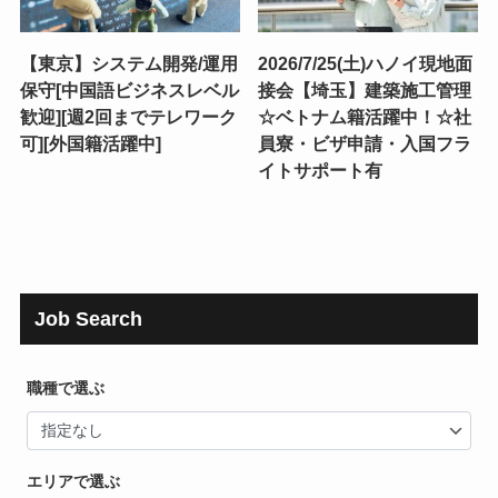
【東京】システム開発/運用
2026/7/25(土)ハノイ現地面
保守[中国語ビジネスレベル
接会【埼玉】建築施工管理
歓迎][週2回までテレワーク
☆ベトナム籍活躍中！☆社
可][外国籍活躍中]
員寮・ビザ申請・入国フラ
イトサポート有
Job Search
職種で選ぶ
エリアで選ぶ