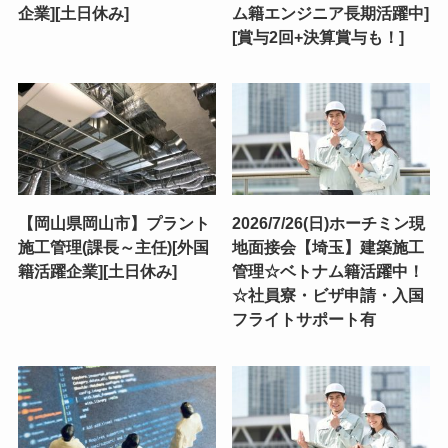
企業][土日休み]
ム籍エンジニア長期活躍中]
[賞与2回+決算賞与も！]
【岡山県岡山市】プラント
2026/7/26(日)ホーチミン現
施工管理(課長～主任)[外国
地面接会【埼玉】建築施工
籍活躍企業][土日休み]
管理☆ベトナム籍活躍中！
☆社員寮・ビザ申請・入国
フライトサポート有