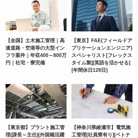
【全国】土木施工管理｜高
【東京】FAE(フィールドア
速道路・空港等の大型イン
プリケーションエンジニア)
フラ案件｜年収400～800万
スペシャリスト[フレックス
円｜社宅・寮完備
タイム製][英語を活かせる]
[年間休日129日]
【東京都】プラント施工管
【神奈川県綾瀬市】電気施
理(課長～主任)[外国籍活躍
工管理[社員寮有り][ベトナ