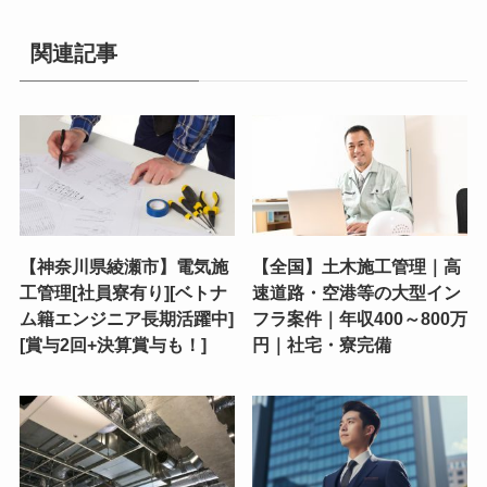
関連記事
【神奈川県綾瀬市】電気施
【全国】土木施工管理｜高
工管理[社員寮有り][ベトナ
速道路・空港等の大型イン
ム籍エンジニア長期活躍中]
フラ案件｜年収400～800万
[賞与2回+決算賞与も！]
円｜社宅・寮完備