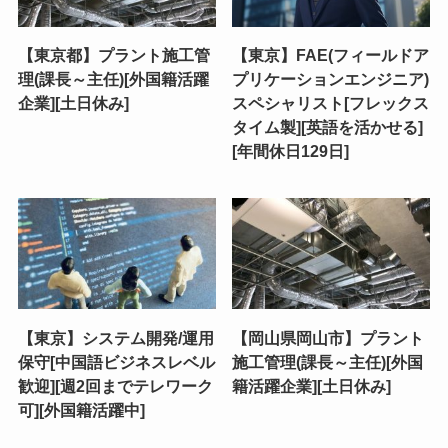
【東京都】プラント施工管
【東京】FAE(フィールドア
理(課長～主任)[外国籍活躍
プリケーションエンジニア)
企業][土日休み]
スペシャリスト[フレックス
タイム製][英語を活かせる]
[年間休日129日]
【東京】システム開発/運用
【岡山県岡山市】プラント
保守[中国語ビジネスレベル
施工管理(課長～主任)[外国
歓迎][週2回までテレワーク
籍活躍企業][土日休み]
可][外国籍活躍中]