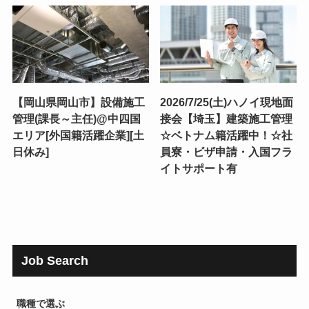
【岡山県岡山市】設備施工
2026/7/25(土)ハノイ現地面
管理(課長～主任)@中四国
接会【埼玉】建築施工管理
エリア[外国籍活躍企業][土
☆ベトナム籍活躍中！☆社
日休み]
員寮・ビザ申請・入国フラ
イトサポート有
Job Search
職種で選ぶ