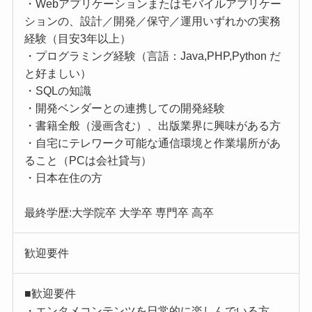
・Webアプリケーションまたはモバイルアプリケー
ションの、設計／開発／保守／運用いずれかの実務
経験（目安3年以上）
・プログラミング経験（言語：Java,PHP,Python だ
と好ましい）
・SQLの知識
・開発ベンダーとの連携しての開発経験
・書籍全般（漫画含む）、出版業界に興味がある方
・自宅にテレワーク可能な通信環境と作業場所があ
ること（PCは会社貸与）
・日本在住の方
最終学歴:大学院卒 大学卒 専門卒 高卒
歓迎要件
■歓迎要件
・エンタメコンテンツを日常的に楽しんでいる方