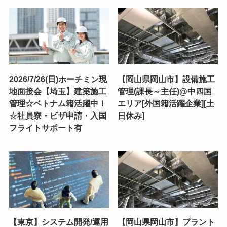
2026/7/26(日)ホーチミン現
【岡山県岡山市】設備施工
地面接会【埼玉】建築施工
管理(課長～主任)@中四国
管理☆ベトナム籍活躍中！
エリア[外国籍活躍企業][土
☆社員寮・ビザ申請・入国
日休み]
フライトサポート有
【東京】システム開発/運用
【岡山県岡山市】プラント