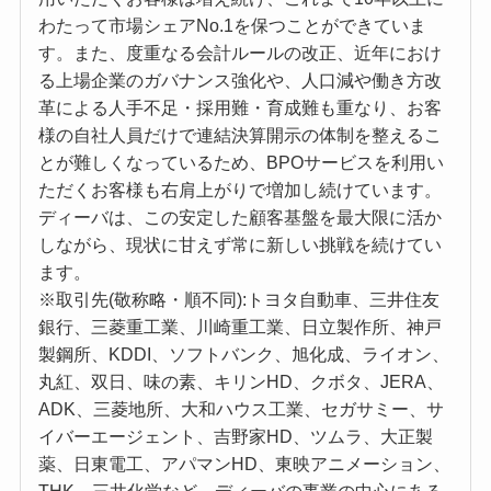
わたって市場シェアNo.1を保つことができていま
す。また、度重なる会計ルールの改正、近年におけ
る上場企業のガバナンス強化や、人口減や働き方改
革による人手不足・採用難・育成難も重なり、お客
様の自社人員だけで連結決算開示の体制を整えるこ
とが難しくなっているため、BPOサービスを利用い
ただくお客様も右肩上がりで増加し続けています。
ディーバは、この安定した顧客基盤を最大限に活か
しながら、現状に甘えず常に新しい挑戦を続けてい
ます。
※取引先(敬称略・順不同):トヨタ自動車、三井住友
銀行、三菱重工業、川崎重工業、日立製作所、神戸
製鋼所、KDDI、ソフトバンク、旭化成、ライオン、
丸紅、双日、味の素、キリンHD、クボタ、JERA、
ADK、三菱地所、大和ハウス工業、セガサミー、サ
イバーエージェント、吉野家HD、ツムラ、大正製
薬、日東電工、アパマンHD、東映アニメーション、