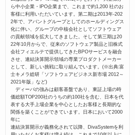
ら中小企業・IPO企業まで、これまで約1,200 社のお
客様に利用いただいています。第二期は2013年-202
2年で、アバントグループとしてのホールディングス
化に伴い、グループの中核会社としてソフトウェア
の貢献領域を拡大してきました。そして第三期は20
22年10月からで、従来のソフトウェア製品と旧株式
会社フィエルテで提供してきたBPOサービスを融合
させ、連結決算開示領域の専業プロダクトメーカー
として、新しい挑戦に取り組んでいます。(※出典:富
士キメラ総研「ソフトウェアビジネス新市場 2012～
2021年版」など)
ディーバの強みは顧客基盤であり、東証上場の時
価総額TOP200社のうちの約100社を含む、日本を代
表する大手上場企業を中心としたお客様と⾧期的な
関係を築くことができています。日本において2000
年に
連結決算開示が義務化されて以降、DivaSystemを利
用いただくお客様は増え続け、これまで10年以上に