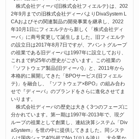
株式会社ディーバ(旧株式会社フィエルテ) は、202
2年9月までの旧株式会社ディーバよりDivaSystem L
CAおよびその関連製品の開発事業を継承し、2022
年10月1日にフィエルテから新しく「株式会社ディ
ーバ」に商号変更して誕生しました。旧フィエルテ
の設立日は2017年8月7日ですが、アバントグループ
の祖業である旧ディーバは1997年に設立しており、
これまで約25年の歴史がございます。この祖業の
「ソフトウェア製品(旧ディーバ)」と、2011年から
本格的に展開してきた「BPOサービス(旧フィエル
テ)」を融合し、『ソフトウェア×BPO』の組み合わ
せで『ディーバ』のブランドをさらに進化させてま
いります。
株式会社ディーバの歴史は大きく3つのフェーズに
分かれています。第一期は1997年-2013年で、現グ
ループの祖業として創業し、連結決算システム「Div
aSystem」を世の中に提供してきました。同システ
ムは国内シェア40%超でNo.1(※) を誇り、 大企業か