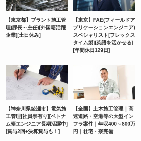
【東京都】プラント施工管
【東京】FAE(フィールドア
理(課長～主任)[外国籍活躍
プリケーションエンジニア)
企業][土日休み]
スペシャリスト[フレックス
タイム製][英語を活かせる]
[年間休日129日]
【神奈川県綾瀬市】電気施
【全国】土木施工管理｜高
工管理[社員寮有り][ベトナ
速道路・空港等の大型イン
ム籍エンジニア長期活躍中]
フラ案件｜年収400～800万
[賞与2回+決算賞与も！]
円｜社宅・寮完備