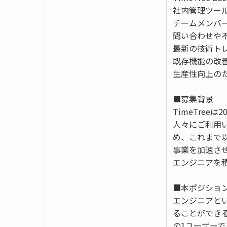
社内管理ツー
チームメンバ
問い合わせや
最新の技術ト
既存機能の改
生産性向上の
■募集背景
TimeTree
人々にご利用
め、これまで
事業を加速さ
エンジニアを
■本ポジショ
エンジニアと
ることができる
の1ユーザー