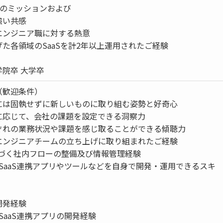
reeのミッションおよび
強い共感
エンジニア職に対する熱意
た各領域のSaaSを計2年以上運用されたご経験
院卒 大学卒
（歓迎条件）
には固執せずに新しいものに取り組む姿勢と好奇心
に応じて、会社の課題を設定できる洞察力
ぞれの業務状況や課題を感じ取ることができる傾聴力
エンジニアチームの立ち上げに取り組まれたご経験
基づく社内フローの整備及び情報管理経験
たSaaS連携アプリやツールなどを自身で開発・運用できるスキ
開発経験
たSaaS連携アプリの開発経験