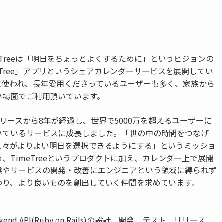
eTreeは「明日をちょっとよくするために」というビジョンの
eTree」アプリというシェアカレンダーサービスを展開してい
に使われ、長年愛用くださっているユーザーも多く、家族から
い場面でご利用頂いています。
eはリリースから8年が経過し、世界で5000万を超えるユーザーに
いているサービスに成長しました。「世の中の時間をつなげ
人々がよりよい明日を選択できるようにする」というミッショ
、TimeTreeというプロダクトに加え、カレンダー上で展開
業やサービスの開発・改善にエンジニアという領域に縛られず
わり、より良いものを創出していく仲間を求めています。
ackend API(Ruby on Rails)の設計、開発、テスト、リリース