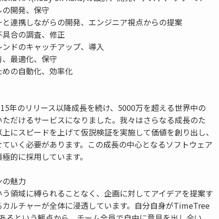
ルの開発、保守
ーと連携しながらの開発、エンジニア視点からの提案
不具合の調査、修正
レンドのキャッチアップ、導入
善、最適化、保守
ための自動化、効率化
は2015年のリリース以降成長を続け、5000万を超える世界中の
いただけるサービスになりました。我々はさらなる成長のた
以上にスピードを上げて仮説検証を実施して価値を創り出し、
せていく必要があります。この成長の中心となるソフトウェア
積極的に採用しています。
ンの魅力
いう領域に縛られることなく、企画に対してアイデアを提案す
カルチャーが全体に浸透しています。自分自身がTimeTree
であるという観点から、チーム全員で自由に意見を出し合い、