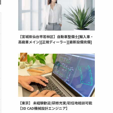
【宮城県仙台市若林区】自動車整備士[輸入車・
高級車メイン][正規ディーラー][最新設備完備]
【東京】 未経験歓迎/研修充実/初任地相談可能
【3D CAD機械設計エンジニア】