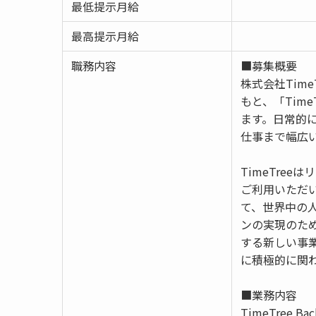
最低提示月給
最高提示月給
職務内容
■募集概要
株式会社Tim
もと、「Tim
ます。日常的
仕事まで幅広
TimeTre
ご利用いただ
て、世界中の
ンの実現のため
する新しい事
に積極的に関
■業務内容
TimeTree B