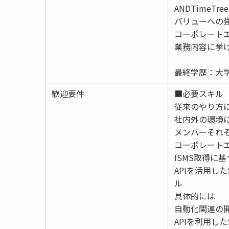
ANDTimeT
バリューへの
コーポレート
業務内容に挙げ
最終学歴：大学
歓迎要件
■必要スキル
従来のやり方
社内外の環境
メンバーそれ
コーポレート
ISMS取得に
APIを活用し
ル
具体的には
自動化関連の
APIを利用し