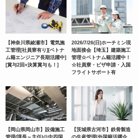
【神奈川県綾瀬市】電気施
2026/7/26(日)ホーチミン現
工管理[社員寮有り][ベトナ
地面接会【埼玉】建築施工
ム籍エンジニア長期活躍中]
管理☆ベトナム籍活躍中！
[賞与2回+決算賞与も！]
☆社員寮・ビザ申請・入国
フライトサポート有
【岡山県岡山市】設備施工
【茨城県古河市】鉄骨製造
管理(課長～主任)@中四国
の生産管理[外国籍活躍企