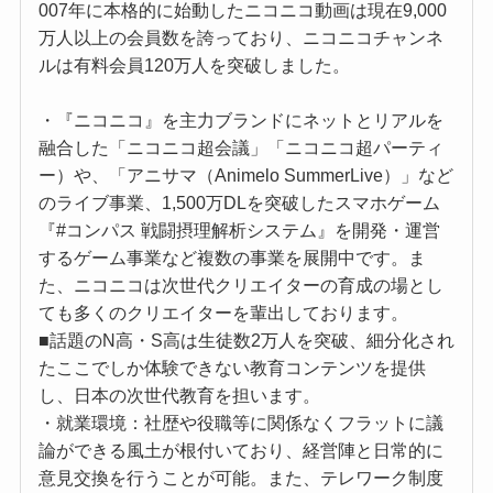
007年に本格的に始動したニコニコ動画は現在9,000
万人以上の会員数を誇っており、ニコニコチャンネ
ルは有料会員120万人を突破しました。
・『ニコニコ』を主力ブランドにネットとリアルを
融合した「ニコニコ超会議」「ニコニコ超パーティ
ー）や、「アニサマ（Animelo SummerLive）」など
のライブ事業、1,500万DLを突破したスマホゲーム
『#コンパス 戦闘摂理解析システム』を開発・運営
するゲーム事業など複数の事業を展開中です。ま
た、ニコニコは次世代クリエイターの育成の場とし
ても多くのクリエイターを輩出しております。
■話題のN高・S高は生徒数2万人を突破、細分化され
たここでしか体験できない教育コンテンツを提供
し、日本の次世代教育を担います。
・就業環境：社歴や役職等に関係なくフラットに議
論ができる風土が根付いており、経営陣と日常的に
意見交換を行うことが可能。また、テレワーク制度