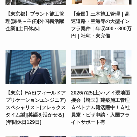
【東京都】プラント施工管
【全国】土木施工管理｜高
理(課長～主任)[外国籍活躍
速道路・空港等の大型イン
企業][土日休み]
フラ案件｜年収400～800万
円｜社宅・寮完備
【東京】FAE(フィールドア
2026/7/25(土)ハノイ現地面
プリケーションエンジニア)
接会【埼玉】建築施工管理
スペシャリスト[フレックス
☆ベトナム籍活躍中！☆社
タイム製][英語を活かせる]
員寮・ビザ申請・入国フラ
[年間休日129日]
イトサポート有